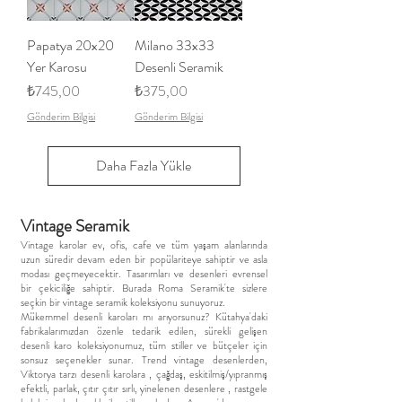
Papatya 20x20
Milano 33x33
Yer Karosu
Desenli Seramik
Fiyat
Fiyat
₺745,00
₺375,00
Gönderim Bilgisi
Gönderim Bilgisi
Daha Fazla Yükle
Vintage Seramik
Vintage karolar ev, ofis, cafe ve tüm yaşam alanlarında
uzun süredir devam eden bir popülariteye sahiptir ve asla
modası geçmeyecektir. Tasarımları ve desenleri evrensel
bir çekiciliğe sahiptir. Burada Roma Seramik'te sizlere
seçkin bir vintage seramik koleksiyonu sunuyoruz.
Mükemmel desenli karoları mı arıyorsunuz? Kütahya'daki
fabrikalarımızdan özenle tedarik edilen, sürekli gelişen
desenli karo koleksiyonumuz, tüm stiller ve bütçeler için
sonsuz seçenekler sunar. Trend vintage desenlerden,
Viktorya tarzı desenli karolara , çağdaş, eskitilmiş/yıpranmış
efektli, parlak, çıtır çıtır sırlı, yinelenen desenlere , rastgele