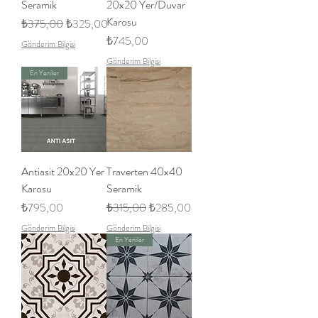
Seramik
20x20 Yer/Duvar
Karosu
Normal Fiyat
İndirimli Fiyat
₺375,00
₺325,00
Fiyat
₺745,00
Gönderim Bilgisi
Gönderim Bilgisi
En Yeniler
Antiasit 20x20 Yer
Traverten 40x40
Karosu
Seramik
Fiyat
Normal Fiyat
İndirimli Fiyat
₺795,00
₺315,00
₺285,00
Gönderim Bilgisi
Gönderim Bilgisi
En Yeniler