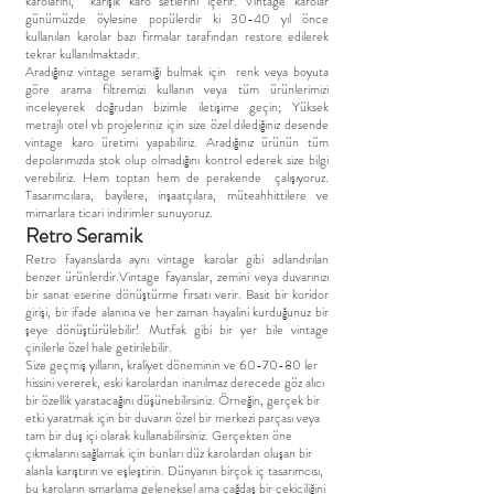
karolarını, karışık karo setlerini içerir. Vintage karolar
günümüzde öylesine popülerdir ki 30-40 yıl önce
kullanılan karolar bazı firmalar tarafından restore edilerek
tekrar kullanılmaktadır.
Aradığınız vintage seramiği bulmak için renk veya boyuta
göre arama filtremizi kullanın veya tüm ürünlerimizi
inceleyerek doğrudan bizimle iletişime geçin; Yüksek
metrajlı otel vb projeleriniz için size özel dilediğiniz desende
vintage karo üretimi yapabiliriz. Aradığınız ürünün tüm
depolarımızda stok olup olmadığını kontrol ederek size bilgi
verebiliriz. Hem toptan hem de perakende çalışıyoruz.
Tasarımcılara, bayilere, inşaatçılara, müteahhittilere ve
mimarlara ticari indirimler sunuyoruz.
Retro Seramik
Retro fayanslarda aynı vintage karolar gibi adlandırılan
benzer ürünlerdir.
Vintage fayanslar, zemini veya duvarınızı
bir sanat eserine dönüştürme fırsatı verir. Basit bir koridor
girişi, bir ifade alanına ve her zaman hayalini kurduğunuz bir
şeye dönüştürülebilir! Mutfak gibi bir yer bile vintage
çinilerle özel hale getirilebilir.
Size geçmiş yılların, kraliyet döneminin ve 60-70-80 ler
hissini vererek, eski karolardan inanılmaz derecede göz alıcı
bir özellik yaratacağını düşünebilirsiniz. Örneğin, gerçek bir
etki yaratmak için bir duvarın özel bir merkezi parçası veya
tam bir duş içi olarak kullanabilirsiniz. Gerçekten öne
çıkmalarını sağlamak için bunları düz karolardan oluşan bir
alanla karıştırın ve eşleştirin. Dünyanın birçok iç tasarımcısı,
bu karoların ısmarlama geleneksel ama çağdaş bir çekiciliğini