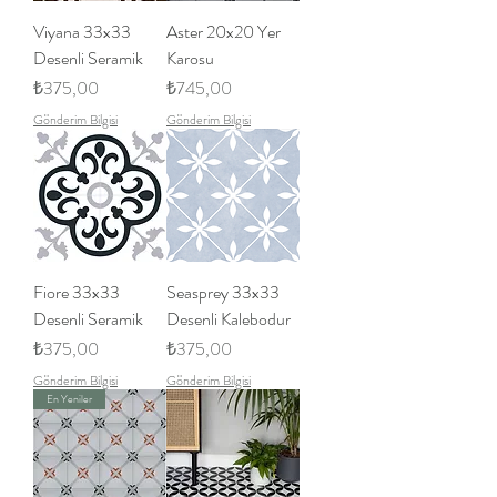
Viyana 33x33
Aster 20x20 Yer
Desenli Seramik
Karosu
Fiyat
Fiyat
₺375,00
₺745,00
Gönderim Bilgisi
Gönderim Bilgisi
Fiore 33x33
Seasprey 33x33
Desenli Seramik
Desenli Kalebodur
Fiyat
Fiyat
₺375,00
₺375,00
Gönderim Bilgisi
Gönderim Bilgisi
En Yeniler