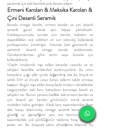
yaratmak için eski karolarla yola devam ediyor
Ermeni Karoları & Meksika Karoları &
Çini Desenli Seramik
Burada vintage karolar, ermeni karoları ve çini desenli
seramik genel olarak aynı kapıya çıkmaktadır.
Koleksiyonumuzda sunulan tüm karolar, kaliteleri ve
dayanıklılıkları test edilirken en son teknoloji kullanılarak
profesyonelce üretilmiştir. Sitemize özel geometrik ve
asimetrik desenli vintage karolar stoklarımızda.
Gereksinimlerinize göre zemin veya duvarlar için
kullanabilirsiniz
Yüzyılın ortalarında inşa edilen banyolar cesurdu ve ev
sahipleri kesinlikle renklerden korkmuyorlardı. Bu retro
banyoların çoğu yıllar içinde değiştirilmiş olsa da, birçok ev
sahibi 50+ yıl önceki cesur banyo stillerini takdir etmeye
başlıyor. Bugün inşa edilen banyolarda modern olanaklardan
vazgeçmeden eski karo banyolarını korumaya kararlı ev
sahipleri var. Bunun yanısıra özellikle eski ermeni karoları ve
çini desenli yer karoları günümüzün trend seramik
modelleri haline gelmiştir. Klasik karo tasarımlarından ilham
alan banyo dekorunda, vintage seramik karonun klasik
güzelliği ve işlevselliğinin yanı sıra karonun modern
tasarımlardaki çok yönlülüğünün takdirine hitap eden bir
şeyler var. Bu duyguda yalnız olmadığımızı biliyoruz, bu
yüzden yaratıcılığınızı canlandırmak için eski vintage fayans
fikirleri ve bazı yeni retro fikirlere hitap eden karolar
tasarlıyoruz.