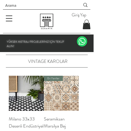
Giriş Yap
YÜKSEK METRAJ PROJELERİNİZ İÇİN TEKLİF
ALIN!
VINTAGE KAROLAR
En Yeniler
Milano 33x33
Seramiksan
Desenli Endüstriyel
Marsilya Bej