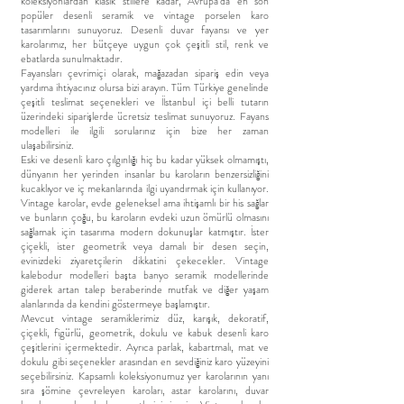
koleksiyonlardan klasik stillere kadar, Avrupa'da en son
popüler desenli seramik ve vintage porselen karo
tasarımlarını sunuyoruz. Desenli duvar fayansı ve yer
karolarımız, her bütçeye uygun çok çeşitli stil, renk ve
ebatlarda sunulmaktadır.
Fayansları çevrimiçi olarak, mağazadan sipariş edin veya
yardıma ihtiyacınız olursa bizi arayın. Tüm Türkiye genelinde
çeşitli teslimat seçenekleri ve İİstanbul içi belli tutarın
üzerindeki siparişlerde ücretsiz teslimat sunuyoruz. Fayans
modelleri ile ilgili sorularınız için bize her zaman
ulaşabilirsiniz.
Eski ve desenli karo çılgınlığı hiç bu kadar yüksek olmamıştı,
dünyanın her yerinden insanlar bu karoların benzersizliğini
kucaklıyor ve iç mekanlarında ilgi uyandırmak için kullanıyor.
Vintage karolar, evde geleneksel ama ihtişamlı bir his sağlar
ve bunların çoğu, bu karoların evdeki uzun ömürlü olmasını
sağlamak için tasarıma modern dokunuşlar katmıştır. İster
çiçekli, ister geometrik veya damalı bir desen seçin,
evinizdeki ziyaretçilerin dikkatini çekecekler. Vintage
kalebodur modelleri başta banyo seramik modellerinde
giderek artan talep beraberinde mutfak ve diğer yaşam
alanlarında da kendini göstermeye başlamıştır.
Mevcut vintage seramiklerimiz düz, karışık, dekoratif,
çiçekli, figürlü, geometrik, dokulu ve kabuk desenli karo
çeşitlerini içermektedir. Ayrıca parlak, kabartmalı, mat ve
dokulu gibi seçenekler arasından en sevdiğiniz karo yüzeyini
seçebilirsiniz. Kapsamlı koleksiyonumuz yer karolarının yanı
sıra şömine çevreleyen karoları, astar karolarını, duvar