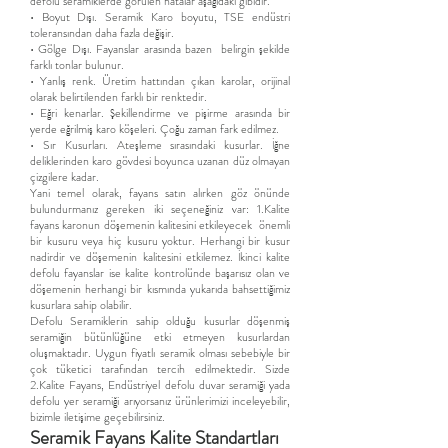
defolu seramiklerde görülen hatalar aşağıdaki gibidir.
• Boyut Dışı. Seramik Karo boyutu, TSE endüstri
toleransından daha fazla değişir.
• Gölge Dışı. Fayanslar arasında bazen belirgin şekilde
farklı tonlar bulunur.
• Yanlış renk. Üretim hattından çıkan karolar, orijinal
olarak belirtilenden farklı bir renktedir.
• Eğri kenarlar. Şekillendirme ve pişirme arasında bir
yerde eğrilmiş karo köşeleri. Çoğu zaman fark edilmez.
• Sır Kusurları. Ateşleme sırasındaki kusurlar. İğne
deliklerinden karo gövdesi boyunca uzanan düz olmayan
çizgilere kadar.
Yani temel olarak, fayans satın alırken göz önünde
bulundurmanız gereken iki seçeneğiniz var: 1.Kalite
fayans karonun döşemenin kalitesini etkileyecek önemli
bir kusuru veya hiç kusuru yoktur. Herhangi bir kusur
nadirdir ve döşemenin kalitesini etkilemez. İkinci kalite
defolu fayanslar ise kalite kontrolünde başarısız olan ve
döşemenin herhangi bir kısmında yukarıda bahsettiğimiz
kusurlara sahip olabilir.
Defolu Seramiklerin sahip olduğu kusurlar döşenmiş
seramiğin bütünlüğüne etki etmeyen kusurlardan
oluşmaktadır. Uyg
un fiyatlı
seramik
olması sebebiyle bir
çok tüketici tarafından tercih edilmektedir.
Sizde
2.Kalite Fayans,
Endüstriyel d
efolu duvar seramiği yada
defolu yer seramiği arıyorsanız ürünlerimizi inceleyebilir,
bizimle iletişime geçebilirsiniz.
​Seramik Fayans Kalite Standartları