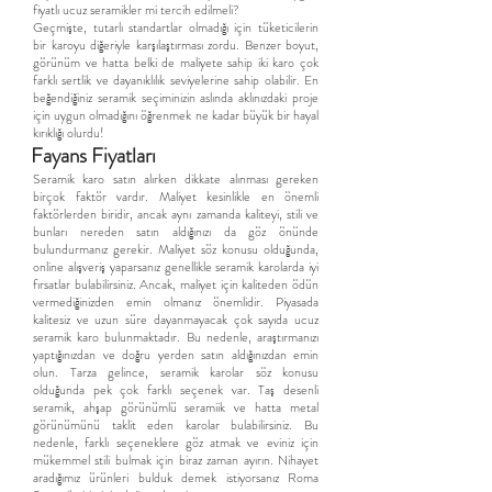
fiyatlı ucuz seramikler mi tercih edilmeli?
Geçmişte, tutarlı standartlar olmadığı için tüketicilerin
bir karoyu diğeriyle karşılaştırması zordu. Benzer boyut,
görünüm ve hatta belki de maliyete sahip iki karo çok
farklı sertlik ve dayanıklılık seviyelerine sahip olabilir. En
beğendiğiniz seramik seçiminizin aslında aklınızdaki proje
için uygun olmadığını öğrenmek ne kadar büyük bir hayal
kırıklığı olurdu!
Fayans Fiyatları
Seramik karo satın alırken dikkate alınması gereken
birçok faktör vardır. Maliyet kesinlikle en önemli
faktörlerden biridir, ancak aynı zamanda kaliteyi, stili ve
bunları nereden satın aldığınızı da göz önünde
bulundurmanız gerekir. Maliyet söz konusu olduğunda,
online alışveriş yaparsanız genellikle seramik karolarda iyi
fırsatlar bulabilirsiniz. Ancak, maliyet için kaliteden ödün
vermediğinizden emin olmanız önemlidir. Piyasada
kalitesiz ve uzun süre dayanmayacak çok sayıda ucuz
seramik karo bulunmaktadır. Bu nedenle, araştırmanızı
yaptığınızdan ve doğru yerden satın aldığınızdan emin
olun. Tarza gelince, seramik karolar söz konusu
olduğunda pek çok farklı seçenek var. Taş desenli
seramik, ahşap görünümlü seramiik ve hatta metal
görünümünü taklit eden karolar bulabilirsiniz. Bu
nedenle, farklı seçeneklere göz atmak ve eviniz için
mükemmel stili bulmak için biraz zaman ayırın. Nihayet
aradığımız ürünleri bulduk demek istiyorsanız Roma