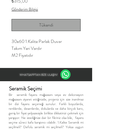
Fiyat
₺315,00
Gönderim Bilgisi
Tükendi
30x60 1.Kalite Parlak Duvar
Takım Yeri Vardır
M2 Fiyatıdır
WHATSAPPTAN BİZE ULAŞIN!
Seramik Seçimi
​Bir seramik fayans mağazasını veya ev dekorasyon
mağazasını ziyaret ettiğinizde, projeniz için size inanılmaz
bir dizi fayans seçeneği sunulur. Farklı boyutlarda,
renklerde, desenlerde, dokularda ve daha birçok karo,
geniş bir fiyat yelpazesiyle birlikte dikkatinizi çekmek için
yarışıyor. Ne istediğinize dair bir fikriniz olsa bile, fayans
seçme süreci kafa karıştırıcı olabilir. 1.Kalite Seramik mi
seçilmeli? Defolu seramik mi seçilmeli? Yoksa uygun