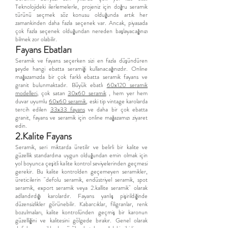
Teknolojideki ilerlemelerle, projeniz için doğru seramik
türünü seçmek söz konusu olduğunda artık her
zamankinden daha fazla seçenek var. Ancak, piyasada
çok fazla seçenek olduğundan nereden başlayacağınızı
bilmek zor olabilir.
Fayans Ebatları
Seramik ve fayans seçerken sizi en fazla düşündüren
şeyde hangi ebatta seramiği kullanacağınızdır. Online
mağazamızda bir çok farklı ebatta seramik fayans ve
granit bulunmaktadır. Büyük ebatlı
60x120 seramik
modelleri
, çok satan
30x60 seramik
, hem yer hem
duvar uyumlu
60x60 seramik
, eski tip vintage karolarda
tercih edilen
33x33 fayans
ve daha bir çok ebatta
granit, fayans ve seramik için online mağazamızı ziyaret
edin.
2.Kalite Fayans
Seramik, seri miktarda üretilir ve belirli bir kalite ve
güzellik standardına uygun olduğundan emin olmak için
yol boyunca çeşitli kalite kontrol seviyelerinden geçmesi
gerekir. Bu kalite kontrolden geçemeyen seramikler,
üreticilerin "defolu seramik, endüstriyel seramik, spot
seramik, export seramik veya 2.kallite seramik" olarak
adlandırdığı karolardır. Fayans yanlış pişirildiğinde
düzensizlikler görünebilir. Kabarcıklar, filigranlar, renk
bozulmaları, kalite kontrolünden geçmiş bir karonun
güzelliğini ve kalitesini gölgede bırakır. Genel olarak