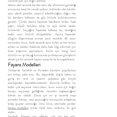
Seramik sizin için doğru adrestir.
Iskarta olan seramik karoları satın alıp almamanız gerektiği
sorusunun basit bir cevabı yoktur. İndirimde olan karoları
satın alarak paradan tasarruf edebileceğiniz doğru olsa
da, karoların kalitesini de göz önünde bulundurmanız
gerekir. Çünkü ıskarta fayanslar fabrikanın kırılan, fazla
pişen, büyük defolara sahip ve açık olarak satılan
ürünleridir. Seçtiğiniz fayanslar kalitesiz ise, istediğiniz
kadar uzun ömürlü olmayabilirler. Ayrıca fayanslar
düzgün döşenmezse evinize zarar verebilir. Bir karar
vermeden önce, farklı seramik karo türleri ve her birinin
artıları ve eksileri hakkında daha fazla bilgi edinmek için
biraz araştırma yapmalısınız. Eviniz için hangi karo
türünün en iyi olacağı konusunda profesyonel görüşlerini
almak için bir seramik fayans ustası ile de konuşabilirsiniz.
Fayans Modelleri
Türkiye'de Seramik ve Porselen karoların popülaritesi
son birkaç yılda arttı. Bu, dayanıklılık, düşük bakım ve
geniş bir renk ve tasarım yelpazesi gibi birçok
avantajından kaynaklanmaktadır. Bununla birlikte, bu
kadar çok seçenek mevcutken, konu eviniz için doğru
karoyu seçmeye geldiğinde nereden başlayacağınızı
bilmek zor olabilir. Eviniz için en iyi seramik veya
porselen karoyu nasıl seçeceğiniz konusunda anlaşılması
kolay ipuçları vereceğiz. Ama önce, sitemizde yeralan
fayans modelleri
içinde farklı karo türlerine bir göz
atalım.
Seramik dünyası son yıllarda çok yol kat etti.