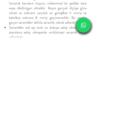
Seramik karoların boyutu mükemmel bir şekilde kare
veya dikdörtgen olmalıdır. Boyut gerçek ölçüye göre
olmalı ve tolerans uzunluk ve genişlikte 5 mm'yi ve
kalınlıkta tolerans 8 mm'yi geçmemelidir. Bu sınırları
geçen seramikler defolu seramik, olarak adlandırılır.
Seramikler tek tip renk ve dokuya sahip olmalıdır. Bu
standarta sahip olmayanlar endüstriyel seramik olarak
adlandırılır.
Seramik Karo ve fayanslar kırılma ve çatlamalara
dayanacak kadar sağlam olmalıdır. Fazla pişmiş seramikler
outlet seramik olarak satılır.
Seramik karoların kenarları keskin ve tam olarak dik
açıda olmalı ve köşeleri kırılmamalıdır. Standartın
üstündeki eğiklikler defolu seramik olarak satılır.
Tamamen düz bir yüzeye karolar konularak eğrilik ve
eğilme kontrol edilmelidir. Fayanstaki fazla eğim 2.kalite
seramik olarak satılmaktadır.
Seramik karoların köşegenleri mükemmel olmalı ve her
ikisinin de uzunluğu aynı olmalıdır. Rektifiyesiz
seramiklerde daha esnek olsada fazlası defolu seramik
olarak adlandırılmasına neden olur.
Üst kaplama ve cam düzgün ve iyi olmalıdır. Yırtılmış
olmamalıydı. Aksi taktirde spot seramik olarak piyasada
bulunabilir.
Seramik karoların kalınlığı 5 mm'den az olmamalı ve
köşeleri eğilmemeli veya kırılmamalıdır. Çok ince fayans
üretimi yapılmamasına rağmen üretimden standartın