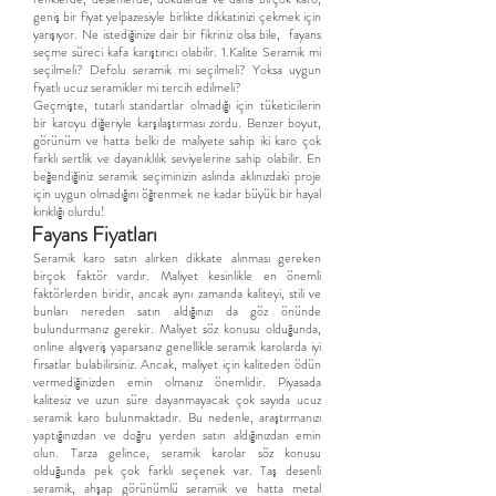
geniş bir fiyat yelpazesiyle birlikte dikkatinizi çekmek için
yarışıyor. Ne istediğinize dair bir fikriniz olsa bile, fayans
seçme süreci kafa karıştırıcı olabilir. 1.Kalite Seramik mi
seçilmeli? Defolu seramik mi seçilmeli? Yoksa uygun
fiyatlı ucuz seramikler mi tercih edilmeli?
Geçmişte, tutarlı standartlar olmadığı için tüketicilerin
bir karoyu diğeriyle karşılaştırması zordu. Benzer boyut,
görünüm ve hatta belki de maliyete sahip iki karo çok
farklı sertlik ve dayanıklılık seviyelerine sahip olabilir. En
beğendiğiniz seramik seçiminizin aslında aklınızdaki proje
için uygun olmadığını öğrenmek ne kadar büyük bir hayal
kırıklığı olurdu!
Fayans Fiyatları
Seramik karo satın alırken dikkate alınması gereken
birçok faktör vardır. Maliyet kesinlikle en önemli
faktörlerden biridir, ancak aynı zamanda kaliteyi, stili ve
bunları nereden satın aldığınızı da göz önünde
bulundurmanız gerekir. Maliyet söz konusu olduğunda,
online alışveriş yaparsanız genellikle seramik karolarda iyi
fırsatlar bulabilirsiniz. Ancak, maliyet için kaliteden ödün
vermediğinizden emin olmanız önemlidir. Piyasada
kalitesiz ve uzun süre dayanmayacak çok sayıda ucuz
seramik karo bulunmaktadır. Bu nedenle, araştırmanızı
yaptığınızdan ve doğru yerden satın aldığınızdan emin
olun. Tarza gelince, seramik karolar söz konusu
olduğunda pek çok farklı seçenek var. Taş desenli
seramik, ahşap görünümlü seramiik ve hatta metal