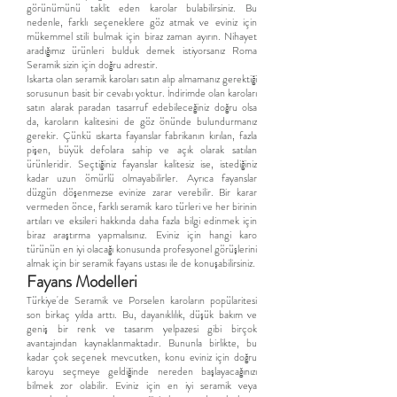
görünümünü taklit eden karolar bulabilirsiniz. Bu
nedenle, farklı seçeneklere göz atmak ve eviniz için
mükemmel stili bulmak için biraz zaman ayırın. Nihayet
aradığımız ürünleri bulduk demek istiyorsanız Roma
Seramik sizin için doğru adrestir.
Iskarta olan seramik karoları satın alıp almamanız gerektiği
sorusunun basit bir cevabı yoktur. İndirimde olan karoları
satın alarak paradan tasarruf edebileceğiniz doğru olsa
da, karoların kalitesini de göz önünde bulundurmanız
gerekir. Çünkü ıskarta fayanslar fabrikanın kırılan, fazla
pişen, büyük defolara sahip ve açık olarak satılan
ürünleridir. Seçtiğiniz fayanslar kalitesiz ise, istediğiniz
kadar uzun ömürlü olmayabilirler. Ayrıca fayanslar
düzgün döşenmezse evinize zarar verebilir. Bir karar
vermeden önce, farklı seramik karo türleri ve her birinin
artıları ve eksileri hakkında daha fazla bilgi edinmek için
biraz araştırma yapmalısınız. Eviniz için hangi karo
türünün en iyi olacağı konusunda profesyonel görüşlerini
almak için bir seramik fayans ustası ile de konuşabilirsiniz.
Fayans Modelleri
Türkiye'de Seramik ve Porselen karoların popülaritesi
son birkaç yılda arttı. Bu, dayanıklılık, düşük bakım ve
geniş bir renk ve tasarım yelpazesi gibi birçok
avantajından kaynaklanmaktadır. Bununla birlikte, bu
kadar çok seçenek mevcutken, konu eviniz için doğru
karoyu seçmeye geldiğinde nereden başlayacağınızı
bilmek zor olabilir. Eviniz için en iyi seramik veya