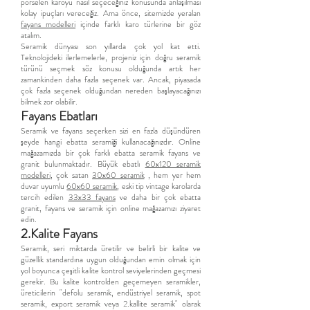
porselen karoyu nasıl seçeceğiniz konusunda anlaşılması
kolay ipuçları vereceğiz. Ama önce, sitemizde yeralan
fayans modelleri
içinde farklı karo türlerine bir göz
atalım.
Seramik dünyası son yıllarda çok yol kat etti.
Teknolojideki ilerlemelerle, projeniz için doğru seramik
türünü seçmek söz konusu olduğunda artık her
zamankinden daha fazla seçenek var. Ancak, piyasada
çok fazla seçenek olduğundan nereden başlayacağınızı
bilmek zor olabilir.
Fayans Ebatları
Seramik ve fayans seçerken sizi en fazla düşündüren
şeyde hangi ebatta seramiği kullanacağınızdır. Online
mağazamızda bir çok farklı ebatta seramik fayans ve
granit bulunmaktadır. Büyük ebatlı
60x120 seramik
modelleri
, çok satan
30x60 seramik
, hem yer hem
duvar uyumlu
60x60 seramik
, eski tip vintage karolarda
tercih edilen
33x33 fayans
ve daha bir çok ebatta
granit, fayans ve seramik için online mağazamızı ziyaret
edin.
2.Kalite Fayans
Seramik, seri miktarda üretilir ve belirli bir kalite ve
güzellik standardına uygun olduğundan emin olmak için
yol boyunca çeşitli kalite kontrol seviyelerinden geçmesi
gerekir. Bu kalite kontrolden geçemeyen seramikler,
üreticilerin "defolu seramik, endüstriyel seramik, spot
seramik, export seramik veya 2.kallite seramik" olarak