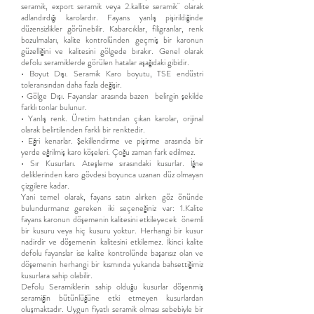
seramik, export seramik veya 2.kallite seramik" olarak
adlandırdığı karolardır. Fayans yanlış pişirildiğinde
düzensizlikler görünebilir. Kabarcıklar, filigranlar, renk
bozulmaları, kalite kontrolünden geçmiş bir karonun
güzelliğini ve kalitesini gölgede bırakır. Genel olarak
defolu seramiklerde görülen hatalar aşağıdaki gibidir.
• Boyut Dışı. Seramik Karo boyutu, TSE endüstri
toleransından daha fazla değişir.
• Gölge Dışı. Fayanslar arasında bazen belirgin şekilde
farklı tonlar bulunur.
• Yanlış renk. Üretim hattından çıkan karolar, orijinal
olarak belirtilenden farklı bir renktedir.
• Eğri kenarlar. Şekillendirme ve pişirme arasında bir
yerde eğrilmiş karo köşeleri. Çoğu zaman fark edilmez.
• Sır Kusurları. Ateşleme sırasındaki kusurlar. İğne
deliklerinden karo gövdesi boyunca uzanan düz olmayan
çizgilere kadar.
Yani temel olarak, fayans satın alırken göz önünde
bulundurmanız gereken iki seçeneğiniz var: 1.Kalite
fayans karonun döşemenin kalitesini etkileyecek önemli
bir kusuru veya hiç kusuru yoktur. Herhangi bir kusur
nadirdir ve döşemenin kalitesini etkilemez. İkinci kalite
defolu fayanslar ise kalite kontrolünde başarısız olan ve
döşemenin herhangi bir kısmında yukarıda bahsettiğimiz
kusurlara sahip olabilir.
Defolu Seramiklerin sahip olduğu kusurlar döşenmiş
seramiğin bütünlüğüne etki etmeyen kusurlardan
oluşmaktadır. Uyg
un fiyatlı
seramik
olması sebebiyle bir