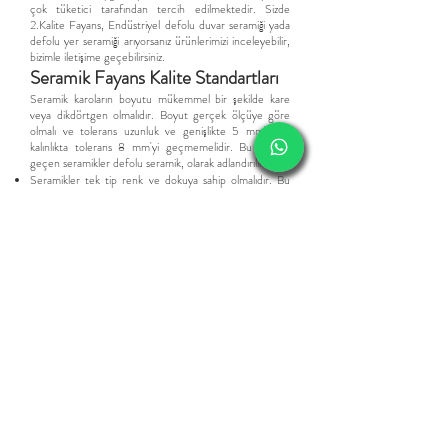
çok tüketici tarafından tercih edilmektedir.
Sizde
2.Kalite Fayans,
Endüstriyel d
efolu duvar seramiği yada
defolu yer seramiği arıyorsanız ürünlerimizi inceleyebilir,
bizimle iletişime geçebilirsiniz.
​Seramik Fayans Kalite Standartları
Seramik karoların boyutu mükemmel bir şekilde kare
veya dikdörtgen olmalıdır. Boyut gerçek ölçüye göre
olmalı ve tolerans uzunluk ve genişlikte 5 mm'yi ve
kalınlıkta tolerans 8 mm'yi geçmemelidir. Bu sınırları
geçen seramikler defolu seramik, olarak adlandırılır.
Seramikler tek tip renk ve dokuya sahip olmalıdır. Bu
standarta sahip olmayanlar endüstriyel seramik olarak
adlandırılır.
Seramik Karo ve fayanslar kırılma ve çatlamalara
dayanacak kadar sağlam olmalıdır. Fazla pişmiş seramikler
outlet seramik olarak satılır.
Seramik karoların kenarları keskin ve tam olarak dik
açıda olmalı ve köşeleri kırılmamalıdır. Standartın
üstündeki eğiklikler defolu seramik olarak satılır.
Tamamen düz bir yüzeye karolar konularak eğrilik ve
eğilme kontrol edilmelidir. Fayanstaki fazla eğim 2.kalite
seramik olarak satılmaktadır.
Seramik karoların köşegenleri mükemmel olmalı ve her
ikisinin de uzunluğu aynı olmalıdır. Rektifiyesiz
seramiklerde daha esnek olsada fazlası defolu seramik
olarak adlandırılmasına neden olur.
Üst kaplama ve cam düzgün ve iyi olmalıdır. Yırtılmış