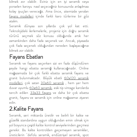
bilmek zor olabilir. Eviniz için en iyi seramik veya
porselen karoyu nasıl seçeceğiniz konusunda anlaşılması
kolay ipuçları vereceğiz. Ama önce, sitemizde yeralan
fayans modelleri
içinde farklı karo türlerine bir göz
atalım.
Seramik dünyası son yıllarda çok yol kat etti.
Teknolojideki ilerlemelerle, projeniz için doğru seramik
türünü seçmek söz konusu olduğunda artık her
zamankinden daha fazla seçenek var. Ancak, piyasada
çok fazla seçenek olduğundan nereden başlayacağınızı
bilmek zor olabilir.
Fayans Ebatları
Seramik ve fayans seçerken sizi en fazla düşündüren
şeyde hangi ebatta seramiği kullanacağınızdır. Online
mağazamızda bir çok farklı ebatta seramik fayans ve
granit bulunmaktadır. Büyük ebatlı
60x120 seramik
modelleri
, çok satan
30x60 seramik
, hem yer hem
duvar uyumlu
60x60 seramik
, eski tip vintage karolarda
tercih edilen
33x33 fayans
ve daha bir çok ebatta
granit, fayans ve seramik için online mağazamızı ziyaret
edin.
2.Kalite Fayans
Seramik, seri miktarda üretilir ve belirli bir kalite ve
güzellik standardına uygun olduğundan emin olmak için
yol boyunca çeşitli kalite kontrol seviyelerinden geçmesi
gerekir. Bu kalite kontrolden geçemeyen seramikler,
üreticilerin "defolu seramik, endüstriyel seramik, spot