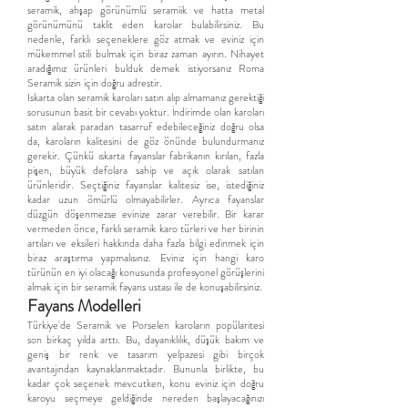
seramik, ahşap görünümlü seramiik ve hatta metal
görünümünü taklit eden karolar bulabilirsiniz. Bu
nedenle, farklı seçeneklere göz atmak ve eviniz için
mükemmel stili bulmak için biraz zaman ayırın. Nihayet
aradığımız ürünleri bulduk demek istiyorsanız Roma
Seramik sizin için doğru adrestir.
Iskarta olan seramik karoları satın alıp almamanız gerektiği
sorusunun basit bir cevabı yoktur. İndirimde olan karoları
satın alarak paradan tasarruf edebileceğiniz doğru olsa
da, karoların kalitesini de göz önünde bulundurmanız
gerekir. Çünkü ıskarta fayanslar fabrikanın kırılan, fazla
pişen, büyük defolara sahip ve açık olarak satılan
ürünleridir. Seçtiğiniz fayanslar kalitesiz ise, istediğiniz
kadar uzun ömürlü olmayabilirler. Ayrıca fayanslar
düzgün döşenmezse evinize zarar verebilir. Bir karar
vermeden önce, farklı seramik karo türleri ve her birinin
artıları ve eksileri hakkında daha fazla bilgi edinmek için
biraz araştırma yapmalısınız. Eviniz için hangi karo
türünün en iyi olacağı konusunda profesyonel görüşlerini
almak için bir seramik fayans ustası ile de konuşabilirsiniz.
Fayans Modelleri
Türkiye'de Seramik ve Porselen karoların popülaritesi
son birkaç yılda arttı. Bu, dayanıklılık, düşük bakım ve
geniş bir renk ve tasarım yelpazesi gibi birçok
avantajından kaynaklanmaktadır. Bununla birlikte, bu
kadar çok seçenek mevcutken, konu eviniz için doğru
karoyu seçmeye geldiğinde nereden başlayacağınızı