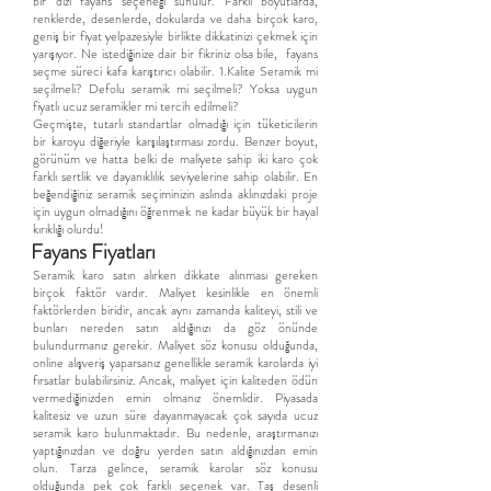
bir dizi fayans seçeneği sunulur. Farklı boyutlarda,
renklerde, desenlerde, dokularda ve daha birçok karo,
geniş bir fiyat yelpazesiyle birlikte dikkatinizi çekmek için
yarışıyor. Ne istediğinize dair bir fikriniz olsa bile, fayans
seçme süreci kafa karıştırıcı olabilir. 1.Kalite Seramik mi
seçilmeli? Defolu seramik mi seçilmeli? Yoksa uygun
fiyatlı ucuz seramikler mi tercih edilmeli?
Geçmişte, tutarlı standartlar olmadığı için tüketicilerin
bir karoyu diğeriyle karşılaştırması zordu. Benzer boyut,
görünüm ve hatta belki de maliyete sahip iki karo çok
farklı sertlik ve dayanıklılık seviyelerine sahip olabilir. En
beğendiğiniz seramik seçiminizin aslında aklınızdaki proje
için uygun olmadığını öğrenmek ne kadar büyük bir hayal
kırıklığı olurdu!
Fayans Fiyatları
Seramik karo satın alırken dikkate alınması gereken
birçok faktör vardır. Maliyet kesinlikle en önemli
faktörlerden biridir, ancak aynı zamanda kaliteyi, stili ve
bunları nereden satın aldığınızı da göz önünde
bulundurmanız gerekir. Maliyet söz konusu olduğunda,
online alışveriş yaparsanız genellikle seramik karolarda iyi
fırsatlar bulabilirsiniz. Ancak, maliyet için kaliteden ödün
vermediğinizden emin olmanız önemlidir. Piyasada
kalitesiz ve uzun süre dayanmayacak çok sayıda ucuz
seramik karo bulunmaktadır. Bu nedenle, araştırmanızı
yaptığınızdan ve doğru yerden satın aldığınızdan emin
olun. Tarza gelince, seramik karolar söz konusu
olduğunda pek çok farklı seçenek var. Taş desenli