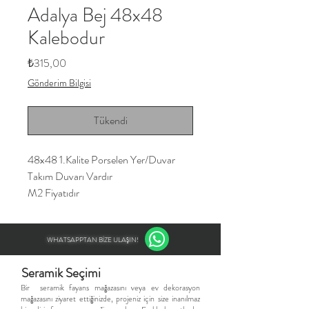
Adalya Bej 48x48
Kalebodur
Fiyat
₺315,00
Gönderim Bilgisi
Tükendi
48x48 1.Kalite Porselen Yer/Duvar
Takım Duvarı Vardır
M2 Fiyatıdır
WHATSAPPTAN BİZE ULAŞIN!
Seramik Seçimi
​Bir seramik fayans mağazasını veya ev dekorasyon
mağazasını ziyaret ettiğinizde, projeniz için size inanılmaz