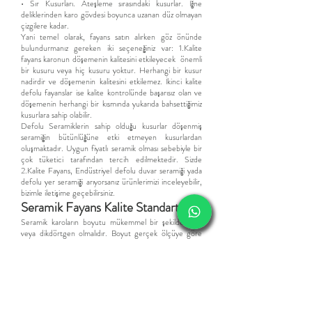
• Sır Kusurları. Ateşleme sırasındaki kusurlar. İğne
deliklerinden karo gövdesi boyunca uzanan düz olmayan
çizgilere kadar.
Yani temel olarak, fayans satın alırken göz önünde
bulundurmanız gereken iki seçeneğiniz var: 1.Kalite
fayans karonun döşemenin kalitesini etkileyecek önemli
bir kusuru veya hiç kusuru yoktur. Herhangi bir kusur
nadirdir ve döşemenin kalitesini etkilemez. İkinci kalite
defolu fayanslar ise kalite kontrolünde başarısız olan ve
döşemenin herhangi bir kısmında yukarıda bahsettiğimiz
kusurlara sahip olabilir.
Defolu Seramiklerin sahip olduğu kusurlar döşenmiş
seramiğin bütünlüğüne etki etmeyen kusurlardan
oluşmaktadır. Uyg
un fiyatlı
seramik
olması sebebiyle bir
çok tüketici tarafından tercih edilmektedir.
Sizde
2.Kalite Fayans,
Endüstriyel d
efolu duvar seramiği yada
defolu yer seramiği arıyorsanız ürünlerimizi inceleyebilir,
bizimle iletişime geçebilirsiniz.
​Seramik Fayans Kalite Standartları
Seramik karoların boyutu mükemmel bir şekilde kare
veya dikdörtgen olmalıdır. Boyut gerçek ölçüye göre
olmalı ve tolerans uzunluk ve genişlikte 5 mm'yi ve
kalınlıkta tolerans 8 mm'yi geçmemelidir. Bu sınırları
geçen seramikler defolu seramik, olarak adlandırılır.
Seramikler tek tip renk ve dokuya sahip olmalıdır. Bu
standarta sahip olmayanlar endüstriyel seramik olarak
adlandırılır.