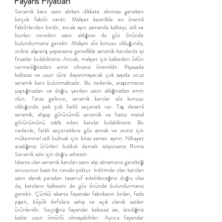
Fayans Fiyatları
Seramik karo satın alırken dikkate alınması gereken
birçok faktör vardır. Maliyet kesinlikle en önemli
faktörlerden biridir, ancak aynı zamanda kaliteyi, stili ve
bunları nereden satın aldığınızı da göz önünde
bulundurmanız gerekir. Maliyet söz konusu olduğunda,
online alışveriş yaparsanız genellikle seramik karolarda iyi
fırsatlar bulabilirsiniz. Ancak, maliyet için kaliteden ödün
vermediğinizden emin olmanız önemlidir. Piyasada
kalitesiz ve uzun süre dayanmayacak çok sayıda ucuz
seramik karo bulunmaktadır. Bu nedenle, araştırmanızı
yaptığınızdan ve doğru yerden satın aldığınızdan emin
olun. Tarza gelince, seramik karolar söz konusu
olduğunda pek çok farklı seçenek var. Taş desenli
seramik, ahşap görünümlü seramiik ve hatta metal
görünümünü taklit eden karolar bulabilirsiniz. Bu
nedenle, farklı seçeneklere göz atmak ve eviniz için
mükemmel stili bulmak için biraz zaman ayırın. Nihayet
aradığımız ürünleri bulduk demek istiyorsanız Roma
Seramik sizin için doğru adrestir.
Iskarta olan seramik karoları satın alıp almamanız gerektiği
sorusunun basit bir cevabı yoktur. İndirimde olan karoları
satın alarak paradan tasarruf edebileceğiniz doğru olsa
da, karoların kalitesini de göz önünde bulundurmanız
gerekir. Çünkü ıskarta fayanslar fabrikanın kırılan, fazla
pişen, büyük defolara sahip ve açık olarak satılan
ürünleridir. Seçtiğiniz fayanslar kalitesiz ise, istediğiniz
kadar uzun ömürlü olmayabilirler. Ayrıca fayanslar