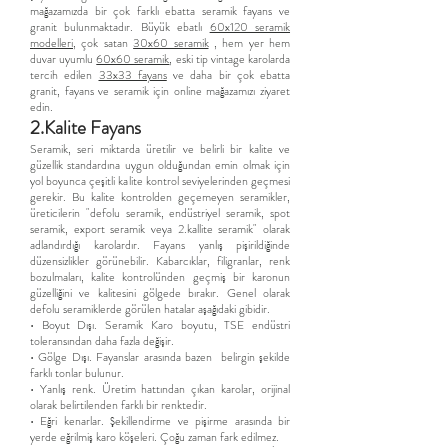
mağazamızda bir çok farklı ebatta seramik fayans ve
granit bulunmaktadır. Büyük ebatlı
60x120 seramik
modelleri
, çok satan
30x60 seramik
, hem yer hem
duvar uyumlu
60x60 seramik
, eski tip vintage karolarda
tercih edilen
33x33 fayans
ve daha bir çok ebatta
granit, fayans ve seramik için online mağazamızı ziyaret
edin.
2.Kalite Fayans
Seramik, seri miktarda üretilir ve belirli bir kalite ve
güzellik standardına uygun olduğundan emin olmak için
yol boyunca çeşitli kalite kontrol seviyelerinden geçmesi
gerekir. Bu kalite kontrolden geçemeyen seramikler,
üreticilerin "defolu seramik, endüstriyel seramik, spot
seramik, export seramik veya 2.kallite seramik" olarak
adlandırdığı karolardır. Fayans yanlış pişirildiğinde
düzensizlikler görünebilir. Kabarcıklar, filigranlar, renk
bozulmaları, kalite kontrolünden geçmiş bir karonun
güzelliğini ve kalitesini gölgede bırakır. Genel olarak
defolu seramiklerde görülen hatalar aşağıdaki gibidir.
• Boyut Dışı. Seramik Karo boyutu, TSE endüstri
toleransından daha fazla değişir.
• Gölge Dışı. Fayanslar arasında bazen belirgin şekilde
farklı tonlar bulunur.
• Yanlış renk. Üretim hattından çıkan karolar, orijinal
olarak belirtilenden farklı bir renktedir.
• Eğri kenarlar. Şekillendirme ve pişirme arasında bir
yerde eğrilmiş karo köşeleri. Çoğu zaman fark edilmez.