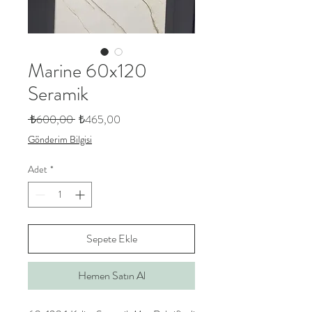
Marine 60x120
Seramik
Normal
İndirimli
 ₺600,00 
₺465,00
Fiyat
Fiyat
Gönderim Bilgisi
Adet
*
Sepete Ekle
Hemen Satın Al