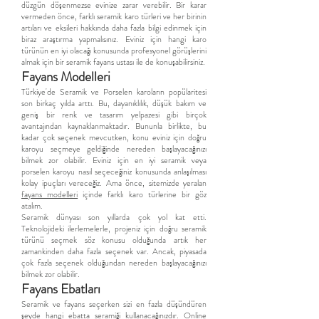
düzgün döşenmezse evinize zarar verebilir. Bir karar
vermeden önce, farklı seramik karo türleri ve her birinin
artıları ve eksileri hakkında daha fazla bilgi edinmek için
biraz araştırma yapmalısınız. Eviniz için hangi karo
türünün en iyi olacağı konusunda profesyonel görüşlerini
almak için bir seramik fayans ustası ile de konuşabilirsiniz.
Fayans Modelleri
Türkiye'de Seramik ve Porselen karoların popülaritesi
son birkaç yılda arttı. Bu, dayanıklılık, düşük bakım ve
geniş bir renk ve tasarım yelpazesi gibi birçok
avantajından kaynaklanmaktadır. Bununla birlikte, bu
kadar çok seçenek mevcutken, konu eviniz için doğru
karoyu seçmeye geldiğinde nereden başlayacağınızı
bilmek zor olabilir. Eviniz için en iyi seramik veya
porselen karoyu nasıl seçeceğiniz konusunda anlaşılması
kolay ipuçları vereceğiz. Ama önce, sitemizde yeralan
fayans modelleri
içinde farklı karo türlerine bir göz
atalım.
Seramik dünyası son yıllarda çok yol kat etti.
Teknolojideki ilerlemelerle, projeniz için doğru seramik
türünü seçmek söz konusu olduğunda artık her
zamankinden daha fazla seçenek var. Ancak, piyasada
çok fazla seçenek olduğundan nereden başlayacağınızı
bilmek zor olabilir.
Fayans Ebatları
Seramik ve fayans seçerken sizi en fazla düşündüren
şeyde hangi ebatta seramiği kullanacağınızdır. Online