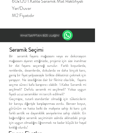
60x120 1.Kalite Seramik Mat Rektifiyeli
Yer/Duvar
M2 Fiyatıdır
WHATSAPPTAN BİZE ULAŞIN!
Seramik Seçimi
​Bir seramik fayans mağazasını veya ev dekorasyon
mağazasını ziyaret ettiğinizde, projeniz için size inanılmaz
bir dizi fayans seçeneği sunulur. Farklı boyutlarda,
renklerde, desenlerde, dokularda ve daha birçok karo,
geniş bir fiyat yelpazesiyle birlikte dikkatinizi çekmek için
yarışıyor. Ne istediğinize dair bir fikriniz olsa bile, fayans
seçme süreci kafa karıştırıcı olabilir. 1.Kalite Seramik mi
seçilmeli? Defolu seramik mi seçilmeli? Yoksa uygun
fiyatlı ucuz seramikler mi tercih edilmeli?
Geçmişte, tutarlı standartlar olmadığı için tüketicilerin
bir karoyu diğeriyle karşılaştırması zordu. Benzer boyut,
görünüm ve hatta belki de maliyete sahip iki karo çok
farklı sertlik ve dayanıklılık seviyelerine sahip olabilir. En
beğendiğiniz seramik seçiminizin aslında aklınızdaki proje
için uygun olmadığını öğrenmek ne kadar büyük bir hayal
kırıklığı olurdu!