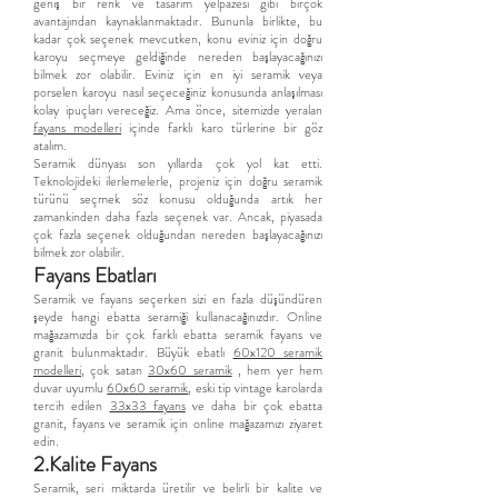
geniş bir renk ve tasarım yelpazesi gibi birçok
avantajından kaynaklanmaktadır. Bununla birlikte, bu
kadar çok seçenek mevcutken, konu eviniz için doğru
karoyu seçmeye geldiğinde nereden başlayacağınızı
bilmek zor olabilir. Eviniz için en iyi seramik veya
porselen karoyu nasıl seçeceğiniz konusunda anlaşılması
kolay ipuçları vereceğiz. Ama önce, sitemizde yeralan
fayans modelleri
içinde farklı karo türlerine bir göz
atalım.
Seramik dünyası son yıllarda çok yol kat etti.
Teknolojideki ilerlemelerle, projeniz için doğru seramik
türünü seçmek söz konusu olduğunda artık her
zamankinden daha fazla seçenek var. Ancak, piyasada
çok fazla seçenek olduğundan nereden başlayacağınızı
bilmek zor olabilir.
Fayans Ebatları
Seramik ve fayans seçerken sizi en fazla düşündüren
şeyde hangi ebatta seramiği kullanacağınızdır. Online
mağazamızda bir çok farklı ebatta seramik fayans ve
granit bulunmaktadır. Büyük ebatlı
60x120 seramik
modelleri
, çok satan
30x60 seramik
, hem yer hem
duvar uyumlu
60x60 seramik
, eski tip vintage karolarda
tercih edilen
33x33 fayans
ve daha bir çok ebatta
granit, fayans ve seramik için online mağazamızı ziyaret
edin.
2.Kalite Fayans
Seramik, seri miktarda üretilir ve belirli bir kalite ve