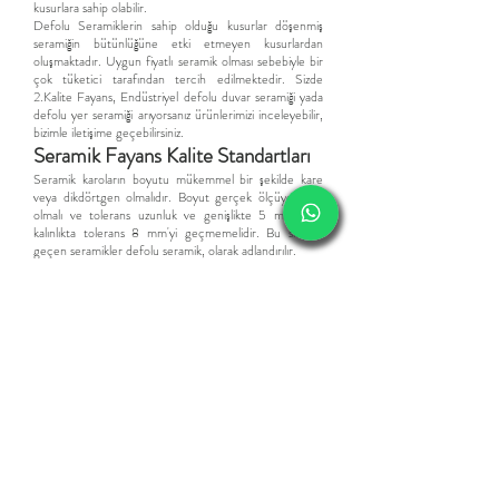
kusurlara sahip olabilir.
Defolu Seramiklerin sahip olduğu kusurlar döşenmiş
seramiğin bütünlüğüne etki etmeyen kusurlardan
oluşmaktadır. Uyg
un fiyatlı
seramik
olması sebebiyle bir
çok tüketici tarafından tercih edilmektedir.
Sizde
2.Kalite Fayans,
Endüstriyel d
efolu duvar seramiği yada
defolu yer seramiği arıyorsanız ürünlerimizi inceleyebilir,
bizimle iletişime geçebilirsiniz.
​Seramik Fayans Kalite Standartları
Seramik karoların boyutu mükemmel bir şekilde kare
veya dikdörtgen olmalıdır. Boyut gerçek ölçüye göre
olmalı ve tolerans uzunluk ve genişlikte 5 mm'yi ve
kalınlıkta tolerans 8 mm'yi geçmemelidir. Bu sınırları
geçen seramikler defolu seramik, olarak adlandırılır.
Seramikler tek tip renk ve dokuya sahip olmalıdır. Bu
standarta sahip olmayanlar endüstriyel seramik olarak
adlandırılır.
Seramik Karo ve fayanslar kırılma ve çatlamalara
dayanacak kadar sağlam olmalıdır. Fazla pişmiş seramikler
outlet seramik olarak satılır.
Seramik karoların kenarları keskin ve tam olarak dik
açıda olmalı ve köşeleri kırılmamalıdır. Standartın
üstündeki eğiklikler defolu seramik olarak satılır.
Tamamen düz bir yüzeye karolar konularak eğrilik ve
eğilme kontrol edilmelidir. Fayanstaki fazla eğim 2.kalite
seramik olarak satılmaktadır.
Seramik karoların köşegenleri mükemmel olmalı ve her