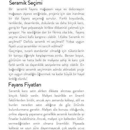
Seramik Seçimi
​Bir seramik fayans mağazasını veya ev dekorasyon
mağazasını ziyaret ettiğinizde, projeniz için size inanılmaz
bir dizi fayans seçeneği sunulur. Farklı boyutlarda,
renklerde, desenlerde, dokularda ve daha birçok karo,
geniş bir fiyat yelpazesiyle birlikte dikkatinizi çekmek için
yarışıyor. Ne istediğinize dair bir fikriniz olsa bile, fayans
seçme süreci kafa karıştırıcı olabilir. 1.Kalite Seramik mi
seçilmeli? Defolu seramik mi seçilmeli? Yoksa uygun
fiyatlı ucuz seramikler mi tercih edilmeli?
Geçmişte, tutarlı standartlar olmadığı için tüketicilerin
bir karoyu diğeriyle karşılaştırması zordu. Benzer boyut,
görünüm ve hatta belki de maliyete sahip iki karo çok
farklı sertlik ve dayanıklılık seviyelerine sahip olabilir. En
beğendiğiniz seramik seçiminizin aslında aklınızdaki proje
için uygun olmadığını öğrenmek ne kadar büyük bir hayal
kırıklığı olurdu!
Fayans Fiyatları
Seramik karo satın alırken dikkate alınması gereken
birçok faktör vardır. Maliyet kesinlikle en önemli
faktörlerden biridir, ancak aynı zamanda kaliteyi, stili ve
bunları nereden satın aldığınızı da göz önünde
bulundurmanız gerekir. Maliyet söz konusu olduğunda,
online alışveriş yaparsanız genellikle seramik karolarda iyi
fırsatlar bulabilirsiniz. Ancak, maliyet için kaliteden ödün
vermediğinizden emin olmanız önemlidir. Piyasada
kalitesiz ve uzun süre dayanmayacak çok sayıda ucuz