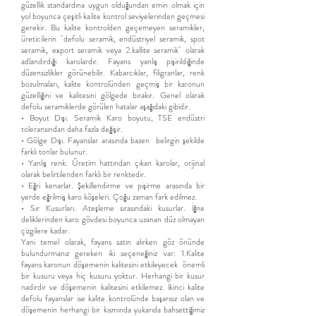
güzellik standardına uygun olduğundan emin olmak için
yol boyunca çeşitli kalite kontrol seviyelerinden geçmesi
gerekir. Bu kalite kontrolden geçemeyen seramikler,
üreticilerin "defolu seramik, endüstriyel seramik, spot
seramik, export seramik veya 2.kallite seramik" olarak
adlandırdığı karolardır. Fayans yanlış pişirildiğinde
düzensizlikler görünebilir. Kabarcıklar, filigranlar, renk
bozulmaları, kalite kontrolünden geçmiş bir karonun
güzelliğini ve kalitesini gölgede bırakır. Genel olarak
defolu seramiklerde görülen hatalar aşağıdaki gibidir.
• Boyut Dışı. Seramik Karo boyutu, TSE endüstri
toleransından daha fazla değişir.
• Gölge Dışı. Fayanslar arasında bazen belirgin şekilde
farklı tonlar bulunur.
• Yanlış renk. Üretim hattından çıkan karolar, orijinal
olarak belirtilenden farklı bir renktedir.
• Eğri kenarlar. Şekillendirme ve pişirme arasında bir
yerde eğrilmiş karo köşeleri. Çoğu zaman fark edilmez.
• Sır Kusurları. Ateşleme sırasındaki kusurlar. İğne
deliklerinden karo gövdesi boyunca uzanan düz olmayan
çizgilere kadar.
Yani temel olarak, fayans satın alırken göz önünde
bulundurmanız gereken iki seçeneğiniz var: 1.Kalite
fayans karonun döşemenin kalitesini etkileyecek önemli
bir kusuru veya hiç kusuru yoktur. Herhangi bir kusur
nadirdir ve döşemenin kalitesini etkilemez. İkinci kalite
defolu fayanslar ise kalite kontrolünde başarısız olan ve
döşemenin herhangi bir kısmında yukarıda bahsettiğimiz