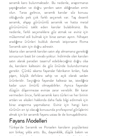
seramik karo bulunmaktadır. Bu nedenle, araştırmanızı
yaptığınızdan ve doğru yerden satın aldığınızdan emin
olun. Tarza gelince, seramik karolar söz konusu
olduğunda pek çok farklı seçenek var. Taş desenli
seramik, ahşap görünümlü seramiik ve hatta metal
görünümünü taklit eden karolar bulabilirsiniz. Bu
nedenle, farklı seçeneklere göz atmak ve eviniz için
mükemmel stili bulmak için biraz zaman ayırın. Nihayet
aradığımız ürünleri bulduk demek istiyorsanız Roma
Seramik sizin için doğru adrestir.
Iskarta olan seramik karoları satın alıp almamanız gerektiği
sorusunun basit bir cevabı yoktur. İndirimde olan karoları
satın alarak paradan tasarruf edebileceğiniz doğru olsa
da, karoların kalitesini de göz önünde bulundurmanız
gerekir. Çünkü ıskarta fayanslar fabrikanın kırılan, fazla
pişen, büyük defolara sahip ve açık olarak satılan
ürünleridir. Seçtiğiniz fayanslar kalitesiz ise, istediğiniz
kadar uzun ömürlü olmayabilirler. Ayrıca fayanslar
düzgün döşenmezse evinize zarar verebilir. Bir karar
vermeden önce, farklı seramik karo türleri ve her birinin
artıları ve eksileri hakkında daha fazla bilgi edinmek için
biraz araştırma yapmalısınız. Eviniz için hangi karo
türünün en iyi olacağı konusunda profesyonel görüşlerini
almak için bir seramik fayans ustası ile de konuşabilirsiniz.
Fayans Modelleri
Türkiye'de Seramik ve Porselen karoların popülaritesi
son birkaç yılda arttı. Bu, dayanıklılık, düşük bakım ve