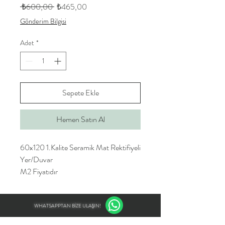
Normal
İndirimli
 ₺600,00 
₺465,00
Fiyat
Fiyat
Gönderim Bilgisi
Adet
*
Sepete Ekle
Hemen Satın Al
60x120 1.Kalite Seramik Mat Rektifiyeli
Yer/Duvar
M2 Fiyatıdır
WHATSAPPTAN BİZE ULAŞIN!