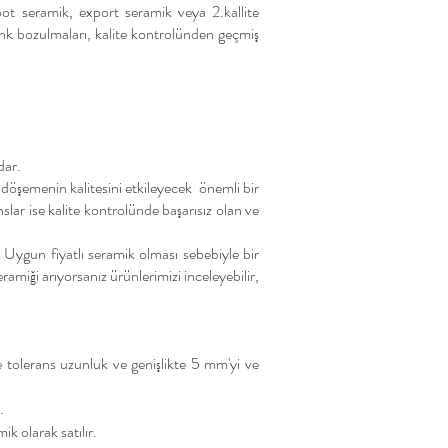
pot seramik, export seramik veya 2.kallite
 renk bozulmaları, kalite kontrolünden geçmiş
dar.
 döşemenin kalitesini etkileyecek önemli bir
slar ise kalite kontrolünde başarısız olan ve
. Uyg
un fiyatlı
seramik
olması sebebiyle bir
amiği arıyorsanız ürünlerimizi inceleyebilir,
 tolerans uzunluk ve genişlikte 5 mm'yi ve
.
k olarak satılır.