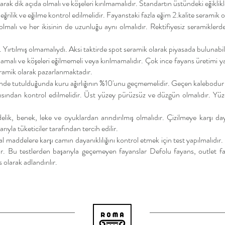
rak dik açıda olmalı ve köşeleri kırılmamalıdır. Standartın üstündeki eğiklikle
ilik ve eğilme kontrol edilmelidir. Fayanstaki fazla eğim 2.kalite seramik o
malı ve her ikisinin de uzunluğu aynı olmalıdır. Rektifiyesiz seramiklerd
Yırtılmış olmamalıydı. Aksi taktirde spot seramik olarak piyasada bulunabil
mamalı ve köşeleri eğilmemeli veya kırılmamalıdır. Çok ince fayans üretim
seramik olarak pazarlanmaktadır.
nde tutulduğunda kuru ağırlığının %10'unu geçmemelidir. Geçen kalebodur ve 
ısından kontrol edilmelidir. Üst yüzey pürüzsüz ve düzgün olmalıdır. Yüze
elik, benek, lek
e ve oyuklardan arındırılmış olmalıdır. Çizilmeye karşı da
rıyla tüketiciler tarafından tercih edilir.
al maddelere karşı camın dayanıklılığını kontrol etmek için test yapılmalıdı
dır. Bu testlerden başarıyla geçemeyen fayanslar Defolu fayans, outlet f
 olarak adlandırılır.