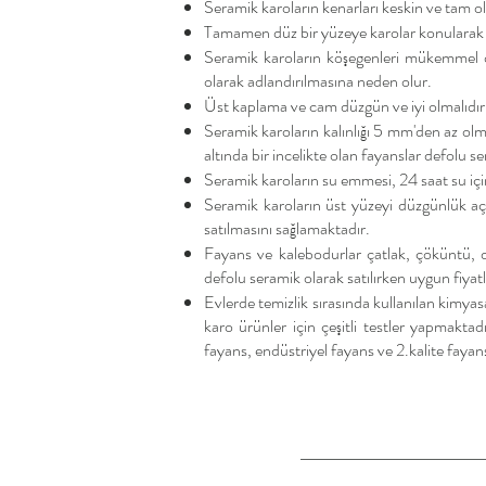
Seramik karoların kenarları keskin ve tam ola
Tamamen düz bir yüzeye karolar konularak eğr
Seramik karoların köşegenleri mükemmel ol
olarak adlandırılmasına neden olur.
Üst kaplama ve cam düzgün ve iyi olmalıdır. 
Seramik karoların kalınlığı 5 mm'den az ol
altında bir incelikte olan fayanslar defolu 
Seramik karoların su emmesi, 24 saat su içi
Seramik karoların üst yüzeyi düzgünlük aç
satılmasını sağlamaktadır.
Fayans ve kalebodurlar çatlak, çöküntü, d
defolu seramik olarak satılırken uygun fiyatla
Evlerde temizlik sırasında kullanılan kimyas
karo ürünler için çeşitli testler yapmakta
fayans, endüstriyel fayans ve 2.kalite fayans