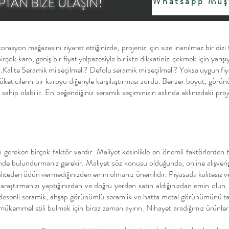
TAN BİZE ULAŞIN!
Whatsapp Müşt
rasyon mağazasını ziyaret ettiğinizde, projeniz için size inanılmaz bir dizi
ok karo, geniş bir fiyat yelpazesiyle birlikte dikkatinizi çekmek için yarışıyor
. 1.Kalite Seramik mi seçilmeli? Defolu seramik mi seçilmeli? Yoksa uygun fiy
tüketicilerin bir karoyu diğeriyle karşılaştırması zordu. Benzer boyut, görü
ine sahip olabilir. En beğendiğiniz seramik seçiminizin aslında aklınızdaki 
 gereken birçok faktör vardır. Maliyet kesinlikle en önemli faktörlerden bi
nde bulundurmanız gerekir. Maliyet söz konusu olduğunda, online alışveriş 
in kaliteden ödün vermediğinizden emin olmanız önemlidir. Piyasada kalites
raştırmanızı yaptığınızdan ve doğru yerden satın aldığınızdan emin olun.
desenli seramik, ahşap görünümlü seramiik ve hatta metal görünümünü takl
n mükemmel stili bulmak için biraz zaman ayırın. Nihayet aradığımız ürün