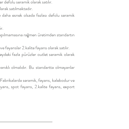
r defolu seramik olarak satılır.
larak satılmaktadır.
e daha esnek olsada fazlası defolu seramik
ir.
i yapılmamasına rağmen üretimden standartın
fayanslar 2.kalite fayans olarak satılır.
ydeki fazla pürüzler outlet seramik olarak
yanıklı olmalıdır. Bu standartta olmayanlar
r. Fabrikalarda seramik, fayans, kalebodur ve
ayans, spot fayans, 2.kalite fayans, export