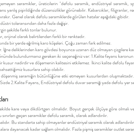
emeyen seramikler, üreticilerin "defolu seramik, endüstriyel seramik, s
ns yanlış pişirildiğinde düzensizlikler görünebilir. Kabarcıklar, filigranlar,
 bırakır. Genel olarak defolu seramiklerde görülen hatalar aşağıdaki gibidir.
üstri toleransından daha fazla değişir.
gin şekilde farklı tonlar bulunur.
 orijinal olarak belirtilenden farklı bir renktedir.
asında bir yerde eğrilmiş karo köşeleri. Çoğu zaman fark edilmez.
lar. İğne deliklerinden karo gövdesi boyunca uzanan düz olmayan çizgilere ka
 önünde bulundurmanız gereken iki seçeneğiniz var: 1.Kalite fayans karonun
kusur nadirdir ve döşemenin kalitesini etkilemez. İkinci kalite defolu fayan
hsettiğimiz kusurlara sahip olabilir.
r döşenmiş seramiğin bütünlüğüne etki etmeyen kusurlardan oluşmaktadır
Sizde 2.Kalite Fayans,
Endüstriyel d
efolu duvar seramiği yada defolu yer ser
ları
ilde kare veya dikdörtgen olmalıdır. Boyut gerçek ölçüye göre olmalı ve
sınırları geçen seramikler defolu seramik, olarak adlandırılır.
lıdır. Bu standarta sahip olmayanlar endüstriyel seramik olarak adlandırılır
lara dayanacak kadar sağlam olmalıdır. Fazla pişmiş seramikler outlet serami