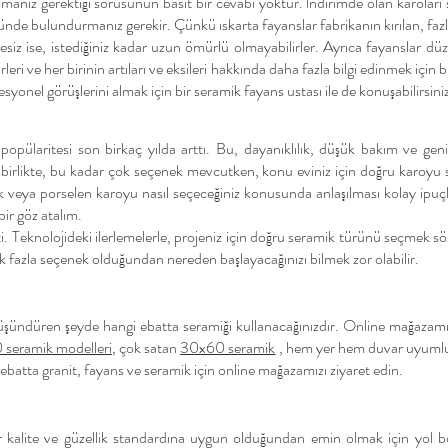
amanız gerektiği sorusunun basit bir cevabı yoktur. İndirimde olan karoları 
nünde bulundurmanız gerekir. Çünkü ıskarta fayanslar fabrikanın kırılan, faz
litesiz ise, istediğiniz kadar uzun ömürlü olmayabilirler. Ayrıca fayanslar d
eri ve her birinin artıları ve eksileri hakkında daha fazla bilgi edinmek için b
yonel görüşlerini almak için bir seramik fayans ustası ile de konuşabilirsini
opülaritesi son birkaç yılda arttı. Bu, dayanıklılık, düşük bakım ve geni
irlikte, bu kadar çok seçenek mevcutken, konu eviniz için doğru karoyu 
amik veya porselen karoyu nasıl seçeceğiniz konusunda anlaşılması kolay ipu
bir göz atalım.
ti. Teknolojideki ilerlemelerle, projeniz için doğru seramik türünü seçmek
 fazla seçenek olduğundan nereden başlayacağınızı bilmek zor olabilir.
üşündüren şeyde hangi ebatta seramiği kullanacağınızdır. Online mağazamı
seramik modelleri
, çok satan
30x60 seramik
, hem yer hem duvar uyum
ebatta granit, fayans ve seramik için online mağazamızı ziyaret edin.
bir kalite ve güzellik standardına uygun olduğundan emin olmak için yol bo