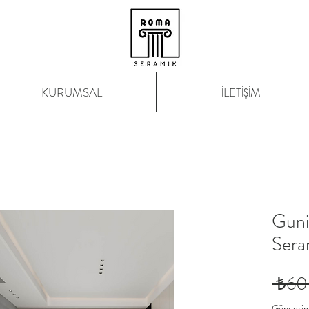
KURUMSAL
İLETİŞİM
Guni
Sera
 ₺60
Gönderim 