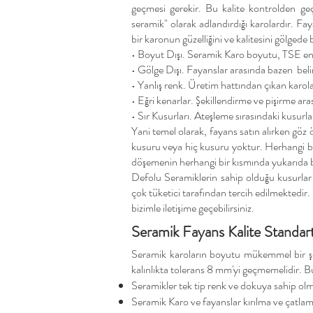
geçmesi gerekir. Bu kalite kontrolden geç
seramik" olarak adlandırdığı karolardır. Faya
bir karonun güzelliğini ve kalitesini gölgede
• Boyut Dışı. Seramik Karo boyutu, TSE end
• Gölge Dışı. Fayanslar arasında bazen belir
• Yanlış renk. Üretim hattından çıkan karolar,
• Eğri kenarlar. Şekillendirme ve pişirme ar
• Sır Kusurları. Ateşleme sırasındaki kusur
Yani temel olarak, fayans satın alırken göz
kusuru veya hiç kusuru yoktur. Herhangi bir 
döşemenin herhangi bir kısmında yukarıda ba
Defolu Seramiklerin sahip olduğu kusurla
çok tüketici tarafından tercih edilmektedir.
bizimle iletişime geçebilirsiniz.
​Seramik Fayans Kalite Standart
Seramik karoların boyutu mükemmel bir şek
kalınlıkta tolerans 8 mm'yi geçmemelidir. Bu 
Seramikler tek tip renk ve dokuya sahip olma
Seramik Karo ve fayanslar kırılma ve çatlama