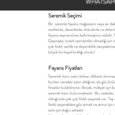
WHATSAPP
Seramik Seçimi
​Bir seramik fayans mağazasını veya ev deko
renklerde, desenlerde, dokularda ve daha birç
fayans seçme süreci kafa karıştırıcı olabilir
Geçmişte, tutarlı standartlar olmadığı için 
çok farklı sertlik ve dayanıklılık seviyeler
büyük bir hayal kırıklığı olurdu!
Fayans Fiyatları
Seramik karo satın alırken dikkate alınması
bunları nereden satın aldığınızı da göz önü
fırsatlar bulabilirsiniz. Ancak, maliyet iç
seramik karo bulunmaktadır. Bu nedenle, a
olduğunda pek çok farklı seçenek var. Taş 
farklı seçeneklere göz atmak ve eviniz içi
sizin için doğru adrestir.