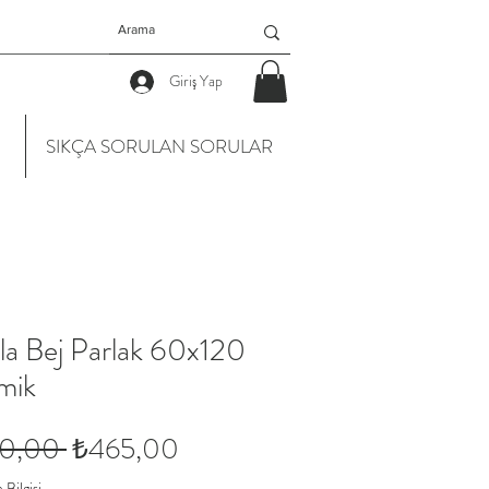
Giriş Yap
SIKÇA SORULAN SORULAR
la Bej Parlak 60x120
mik
Normal
İndirimli
0,00 
₺465,00
Fiyat
Fiyat
Bilgisi