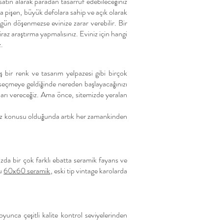
satın alarak paradan tasarruf edebileceğiniz
la pişen, büyük defolara sahip ve açık olarak
üzgün döşenmezse evinize zarar verebilir. Bir
iraz araştırma yapmalısınız. Eviniz için hangi
z.
ş bir renk ve tasarım yelpazesi gibi birçok
seçmeye geldiğinde nereden başlayacağınızı
çları vereceğiz. Ama önce, sitemizde yeralan
 söz konusu olduğunda artık her zamankinden
zda bir çok farklı ebatta seramik fayans ve
lu
60x60 seramik
, eski tip vintage karolarda
yunca çeşitli kalite kontrol seviyelerinden