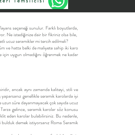
eri Temsilcisi
 fayans seçeneği sunulur. Farklı boyutlarda,
. Ne istediğinize dair bir fikriniz olsa bile,
atlı ucuz seramikler mi tercih edilmeli?
nüm ve hatta belki de maliyete sahip iki karo
proje için uygun olmadığını öğrenmek ne kadar
ridir, ancak aynı zamanda kaliteyi, stili ve
yaparsanız genellikle seramik karolarda iyi
iz ve uzun süre dayanmayacak çok sayıda ucuz
 Tarza gelince, seramik karolar söz konusu
it eden karolar bulabilirsiniz. Bu nedenle,
leri bulduk demek istiyorsanız Roma Seramik