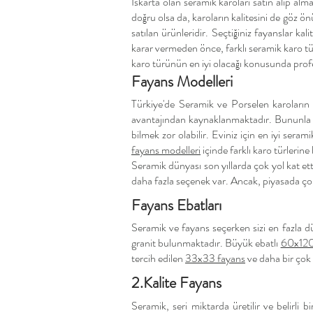
Iskarta olan seramik karoları satın alıp alm
doğru olsa da, karoların kalitesini de göz ö
satılan ürünleridir. Seçtiğiniz fayanslar ka
karar vermeden önce, farklı seramik karo türl
karo türünün en iyi olacağı konusunda profes
Fayans Modelleri
Türkiye'de Seramik ve Porselen karoların p
avantajından kaynaklanmaktadır. Bununla b
bilmek zor olabilir. Eviniz için en iyi ser
fayans modelleri
içinde farklı karo türlerine 
Seramik dünyası son yıllarda çok yol kat et
daha fazla seçenek var. Ancak, piyasada çok
Fayans Ebatları
Seramik ve fayans seçerken sizi en fazla d
granit bulunmaktadır. Büyük ebatlı
60x120 
tercih edilen
33x33 fayans
ve daha bir çok 
2.Kalite Fayans
Seramik, seri miktarda üretilir ve belirli 