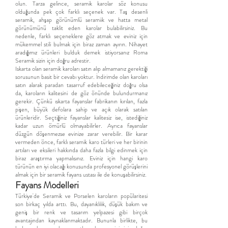
olun. Tarza gelince, seramik karolar söz konusu
olduğunda pek çok farklı seçenek var. Taş desenli
seramik, ahşap görünümlü seramiik ve hatta metal
görünümünü taklit eden karolar bulabilirsiniz. Bu
nedenle, farklı seçeneklere göz atmak ve eviniz için
mükemmel stili bulmak için biraz zaman ayırın. Nihayet
aradığımız ürünleri bulduk demek istiyorsanız Roma
Seramik sizin için doğru adrestir.
Iskarta olan seramik karoları satın alıp almamanız gerektiği
sorusunun basit bir cevabı yoktur. İndirimde olan karoları
satın alarak paradan tasarruf edebileceğiniz doğru olsa
da, karoların kalitesini de göz önünde bulundurmanız
gerekir. Çünkü ıskarta fayanslar fabrikanın kırılan, fazla
pişen, büyük defolara sahip ve açık olarak satılan
ürünleridir. Seçtiğiniz fayanslar kalitesiz ise, istediğiniz
kadar uzun ömürlü olmayabilirler. Ayrıca fayanslar
düzgün döşenmezse evinize zarar verebilir. Bir karar
vermeden önce, farklı seramik karo türleri ve her birinin
artıları ve eksileri hakkında daha fazla bilgi edinmek için
biraz araştırma yapmalısınız. Eviniz için hangi karo
türünün en iyi olacağı konusunda profesyonel görüşlerini
almak için bir seramik fayans ustası ile de konuşabilirsiniz.
Fayans Modelleri
Türkiye'de Seramik ve Porselen karoların popülaritesi
son birkaç yılda arttı. Bu, dayanıklılık, düşük bakım ve
geniş bir renk ve tasarım yelpazesi gibi birçok
avantajından kaynaklanmaktadır. Bununla birlikte, bu