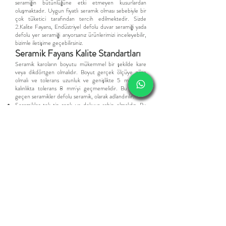
seramiğin bütünlüğüne etki etmeyen kusurlardan
oluşmaktadır. Uyg
un fiyatlı
seramik
olması sebebiyle bir
çok tüketici tarafından tercih edilmektedir.
Sizde
2.Kalite Fayans,
Endüstriyel d
efolu duvar seramiği yada
defolu yer seramiği arıyorsanız ürünlerimizi inceleyebilir,
bizimle iletişime geçebilirsiniz.
​Seramik Fayans Kalite Standartları
Seramik karoların boyutu mükemmel bir şekilde kare
veya dikdörtgen olmalıdır. Boyut gerçek ölçüye göre
olmalı ve tolerans uzunluk ve genişlikte 5 mm'yi ve
kalınlıkta tolerans 8 mm'yi geçmemelidir. Bu sınırları
geçen seramikler defolu seramik, olarak adlandırılır.
Seramikler tek tip renk ve dokuya sahip olmalıdır. Bu
standarta sahip olmayanlar endüstriyel seramik olarak
adlandırılır.
Seramik Karo ve fayanslar kırılma ve çatlamalara
dayanacak kadar sağlam olmalıdır. Fazla pişmiş seramikler
outlet seramik olarak satılır.
Seramik karoların kenarları keskin ve tam olarak dik
açıda olmalı ve köşeleri kırılmamalıdır. Standartın
üstündeki eğiklikler defolu seramik olarak satılır.
Tamamen düz bir yüzeye karolar konularak eğrilik ve
eğilme kontrol edilmelidir. Fayanstaki fazla eğim 2.kalite
seramik olarak satılmaktadır.
Seramik karoların köşegenleri mükemmel olmalı ve her
ikisinin de uzunluğu aynı olmalıdır. Rektifiyesiz
seramiklerde daha esnek olsada fazlası defolu seramik