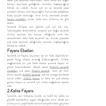
kadar çok seçenek mevcutken, konu eviniz için doğru
karoyu seçmeye geldiğinde nereden başlayacağınızı
bilmek zor olabilir. Eviniz için en iyi seramik veya
porselen karoyu nasıl seçeceğiniz konusunda anlaşılması
kolay ipuçları vereceğiz. Ama önce, sitemizde yeralan
fayans modelleri
içinde farklı karo türlerine bir göz
atalım.
Seramik dünyası son yıllarda çok yol kat etti.
Teknolojideki ilerlemelerle, projeniz için doğru seramik
türünü seçmek söz konusu olduğunda artık her
zamankinden daha fazla seçenek var. Ancak, piyasada
çok fazla seçenek olduğundan nereden başlayacağınızı
bilmek zor olabilir.
Fayans Ebatları
Seramik ve fayans seçerken sizi en fazla düşündüren
şeyde hangi ebatta seramiği kullanacağınızdır. Online
mağazamızda bir çok farklı ebatta seramik fayans ve
granit bulunmaktadır. Büyük ebatlı
60x120 seramik
modelleri
, çok satan
30x60 seramik
, hem yer hem
duvar uyumlu
60x60 seramik
, eski tip vintage karolarda
tercih edilen
33x33 fayans
ve daha bir çok ebatta
granit, fayans ve seramik için online mağazamızı ziyaret
edin.
2.Kalite Fayans
Seramik, seri miktarda üretilir ve belirli bir kalite ve
güzellik standardına uygun olduğundan emin olmak için
yol boyunca çeşitli kalite kontrol seviyelerinden geçmesi