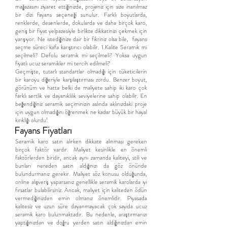
mağazasını ziyaret ettiğinizde, projeniz için size inanılmaz
bir dizi fayans seçeneği sunulur. Farklı boyutlarda,
renklerde, desenlerde, dokularda ve daha birçok karo,
geniş bir fiyat yelpazesiyle birlikte dikkatinizi çekmek için
yarışıyor. Ne istediğinize dair bir fikriniz olsa bile, fayans
seçme süreci kafa karıştırıcı olabilir. 1.Kalite Seramik mi
seçilmeli? Defolu seramik mi seçilmeli? Yoksa uygun
fiyatlı ucuz seramikler mi tercih edilmeli?
Geçmişte, tutarlı standartlar olmadığı için tüketicilerin
bir karoyu diğeriyle karşılaştırması zordu. Benzer boyut,
görünüm ve hatta belki de maliyete sahip iki karo çok
farklı sertlik ve dayanıklılık seviyelerine sahip olabilir. En
beğendiğiniz seramik seçiminizin aslında aklınızdaki proje
için uygun olmadığını öğrenmek ne kadar büyük bir hayal
kırıklığı olurdu!
Fayans Fiyatları
Seramik karo satın alırken dikkate alınması gereken
birçok faktör vardır. Maliyet kesinlikle en önemli
faktörlerden biridir, ancak aynı zamanda kaliteyi, stili ve
bunları nereden satın aldığınızı da göz önünde
bulundurmanız gerekir. Maliyet söz konusu olduğunda,
online alışveriş yaparsanız genellikle seramik karolarda iyi
fırsatlar bulabilirsiniz. Ancak, maliyet için kaliteden ödün
vermediğinizden emin olmanız önemlidir. Piyasada
kalitesiz ve uzun süre dayanmayacak çok sayıda ucuz
seramik karo bulunmaktadır. Bu nedenle, araştırmanızı
yaptığınızdan ve doğru yerden satın aldığınızdan emin