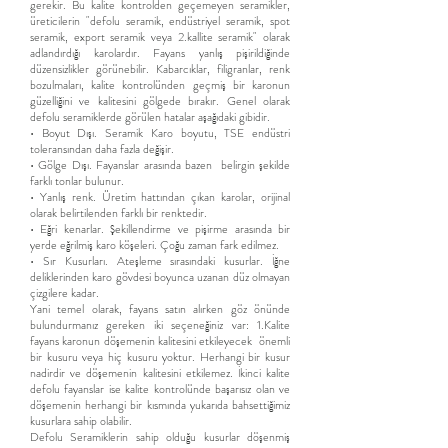
gerekir. Bu kalite kontrolden geçemeyen seramikler,
üreticilerin "defolu seramik, endüstriyel seramik, spot
seramik, export seramik veya 2.kallite seramik" olarak
adlandırdığı karolardır. Fayans yanlış pişirildiğinde
düzensizlikler görünebilir. Kabarcıklar, filigranlar, renk
bozulmaları, kalite kontrolünden geçmiş bir karonun
güzelliğini ve kalitesini gölgede bırakır. Genel olarak
defolu seramiklerde görülen hatalar aşağıdaki gibidir.
• Boyut Dışı. Seramik Karo boyutu, TSE endüstri
toleransından daha fazla değişir.
• Gölge Dışı. Fayanslar arasında bazen belirgin şekilde
farklı tonlar bulunur.
• Yanlış renk. Üretim hattından çıkan karolar, orijinal
olarak belirtilenden farklı bir renktedir.
• Eğri kenarlar. Şekillendirme ve pişirme arasında bir
yerde eğrilmiş karo köşeleri. Çoğu zaman fark edilmez.
• Sır Kusurları. Ateşleme sırasındaki kusurlar. İğne
deliklerinden karo gövdesi boyunca uzanan düz olmayan
çizgilere kadar.
Yani temel olarak, fayans satın alırken göz önünde
bulundurmanız gereken iki seçeneğiniz var: 1.Kalite
fayans karonun döşemenin kalitesini etkileyecek önemli
bir kusuru veya hiç kusuru yoktur. Herhangi bir kusur
nadirdir ve döşemenin kalitesini etkilemez. İkinci kalite
defolu fayanslar ise kalite kontrolünde başarısız olan ve
döşemenin herhangi bir kısmında yukarıda bahsettiğimiz
kusurlara sahip olabilir.
Defolu Seramiklerin sahip olduğu kusurlar döşenmiş