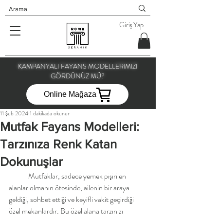
Giriş Yap
KAMPANYALI FAYANS MODELLERİMİZİ
GÖRDÜNÜZ MÜ?
Online Mağaza
11 Şub 2024
1 dakikada okunur
Mutfak Fayans Modelleri:
Tarzınıza Renk Katan
Dokunuşlar
	Mutfaklar, sadece yemek pişirilen 
alanlar olmanın ötesinde, ailenin bir araya 
geldiği, sohbet ettiği ve keyifli vakit geçirdiği 
özel mekanlardır. Bu özel alana tarzınızı 