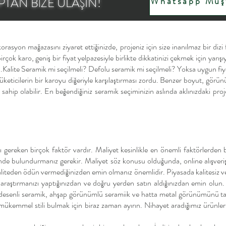
TAN BİZE ULAŞIN!
Whatsapp Müşt
rasyon mağazasını ziyaret ettiğinizde, projeniz için size inanılmaz bir dizi
ok karo, geniş bir fiyat yelpazesiyle birlikte dikkatinizi çekmek için yarışıyor
. 1.Kalite Seramik mi seçilmeli? Defolu seramik mi seçilmeli? Yoksa uygun fiy
tüketicilerin bir karoyu diğeriyle karşılaştırması zordu. Benzer boyut, görü
ine sahip olabilir. En beğendiğiniz seramik seçiminizin aslında aklınızdaki 
 gereken birçok faktör vardır. Maliyet kesinlikle en önemli faktörlerden bi
nde bulundurmanız gerekir. Maliyet söz konusu olduğunda, online alışveriş 
in kaliteden ödün vermediğinizden emin olmanız önemlidir. Piyasada kalites
raştırmanızı yaptığınızdan ve doğru yerden satın aldığınızdan emin olun.
desenli seramik, ahşap görünümlü seramiik ve hatta metal görünümünü takl
n mükemmel stili bulmak için biraz zaman ayırın. Nihayet aradığımız ürün