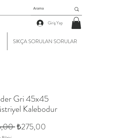
Giriş Yap
SIKÇA SORULAN SORULAR
der Gri 45x45
striyel Kalebodur
Normal
İndirimli
5,00 
₺275,00
Fiyat
Fiyat
Bilgisi