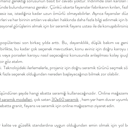
amanız gerektiği sorusunun basit bir cevabı yoktur. İndirimde olan karoları 
nünde bulundurmanız gerekir. Çünkü ıskarta fayanslar fabrikanın kırılan, faz
litesiz ise, istediğiniz kadar uzun ömürlü olmayabilirler. Ayrıca fayanslar d
eri ve her birinin artıları ve eksileri hakkında daha fazla bilgi edinmek için b
yonel görüşlerini almak için bir seramik fayans ustası ile de konuşabilirsini
opülaritesi son birkaç yılda arttı. Bu, dayanıklılık, düşük bakım ve geni
irlikte, bu kadar çok seçenek mevcutken, konu eviniz için doğru karoyu 
amik veya porselen karoyu nasıl seçeceğiniz konusunda anlaşılması kolay ipu
bir göz atalım.
ti. Teknolojideki ilerlemelerle, projeniz için doğru seramik türünü seçmek
 fazla seçenek olduğundan nereden başlayacağınızı bilmek zor olabilir.
üşündüren şeyde hangi ebatta seramiği kullanacağınızdır. Online mağazamı
seramik modelleri
, çok satan
30x60 seramik
, hem yer hem duvar uyum
ebatta granit, fayans ve seramik için online mağazamızı ziyaret edin.
bir kalite ve güzellik standardına uygun olduğundan emin olmak için yol bo