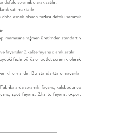
r defolu seramik olarak satılır.
larak satılmaktadır.
e daha esnek olsada fazlası defolu seramik
ir.
i yapılmamasına rağmen üretimden standartın
fayanslar 2.kalite fayans olarak satılır.
ydeki fazla pürüzler outlet seramik olarak
yanıklı olmalıdır. Bu standartta olmayanlar
r. Fabrikalarda seramik, fayans, kalebodur ve
ayans, spot fayans, 2.kalite fayans, export