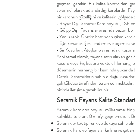
geçmesi gerekir. Bu kalite kontrolden geç
seramik" olarak adlandırdığı karolardır. Faya
bir karonun güzelliğini ve kalitesini gölgede
• Boyut Dışı. Seramik Karo boyutu, TSE end
• Gölge Dışı. Fayanslar arasında bazen belir
• Yanlış renk. Üretim hattından çıkan karolar,
• Eğri kenarlar. Şekillendirme ve pişirme ar
• Sır Kusurları. Ateşleme sırasındaki kusur
Yani temel olarak, fayans satın alırken göz
kusuru veya hiç kusuru yoktur. Herhangi bir 
döşemenin herhangi bir kısmında yukarıda ba
Defolu Seramiklerin sahip olduğu kusurla
çok tüketici tarafından tercih edilmektedir.
bizimle iletişime geçebilirsiniz.
​Seramik Fayans Kalite Standart
Seramik karoların boyutu mükemmel bir şek
kalınlıkta tolerans 8 mm'yi geçmemelidir. Bu 
Seramikler tek tip renk ve dokuya sahip olma
Seramik Karo ve fayanslar kırılma ve çatlama