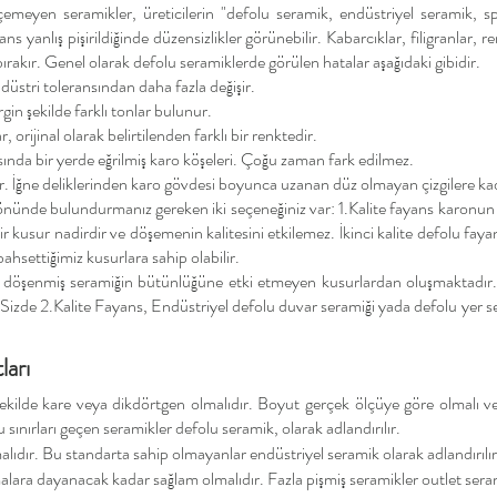
emeyen seramikler, üreticilerin "defolu seramik, endüstriyel seramik, s
ns yanlış pişirildiğinde düzensizlikler görünebilir. Kabarcıklar, filigranlar,
 bırakır. Genel olarak defolu seramiklerde görülen hatalar aşağıdaki gibidir.
üstri toleransından daha fazla değişir.
gin şekilde farklı tonlar bulunur.
 orijinal olarak belirtilenden farklı bir renktedir.
asında bir yerde eğrilmiş karo köşeleri. Çoğu zaman fark edilmez.
lar. İğne deliklerinden karo gövdesi boyunca uzanan düz olmayan çizgilere ka
 önünde bulundurmanız gereken iki seçeneğiniz var: 1.Kalite fayans karonun
kusur nadirdir ve döşemenin kalitesini etkilemez. İkinci kalite defolu fayan
hsettiğimiz kusurlara sahip olabilir.
r döşenmiş seramiğin bütünlüğüne etki etmeyen kusurlardan oluşmaktadır
Sizde 2.Kalite Fayans,
Endüstriyel d
efolu duvar seramiği yada defolu yer ser
ları
ilde kare veya dikdörtgen olmalıdır. Boyut gerçek ölçüye göre olmalı ve
sınırları geçen seramikler defolu seramik, olarak adlandırılır.
lıdır. Bu standarta sahip olmayanlar endüstriyel seramik olarak adlandırılır
lara dayanacak kadar sağlam olmalıdır. Fazla pişmiş seramikler outlet serami