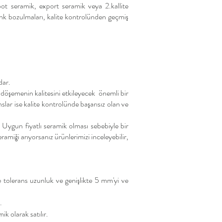
pot seramik, export seramik veya 2.kallite
 renk bozulmaları, kalite kontrolünden geçmiş
dar.
 döşemenin kalitesini etkileyecek önemli bir
slar ise kalite kontrolünde başarısız olan ve
. Uyg
un fiyatlı
seramik
olması sebebiyle bir
amiği arıyorsanız ürünlerimizi inceleyebilir,
 tolerans uzunluk ve genişlikte 5 mm'yi ve
.
k olarak satılır.