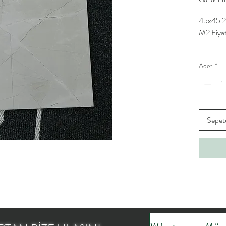
45x45 2.
M2 Fiyat
Adet
*
Sepet