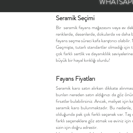
WHATSAPP
Seramik Seçimi
​Bir seramik fayans mağazasını veya ev deko
renklerde, desenlerde, dokularda ve daha birç
fayans seçme süreci kafa karıştırıcı olabilir
Geçmişte, tutarlı standartlar olmadığı için 
çok farklı sertlik ve dayanıklılık seviyeler
büyük bir hayal kırıklığı olurdu!
Fayans Fiyatları
Seramik karo satın alırken dikkate alınması
bunları nereden satın aldığınızı da göz önü
fırsatlar bulabilirsiniz. Ancak, maliyet iç
seramik karo bulunmaktadır. Bu nedenle, a
olduğunda pek çok farklı seçenek var. Taş 
farklı seçeneklere göz atmak ve eviniz içi
sizin için doğru adrestir.