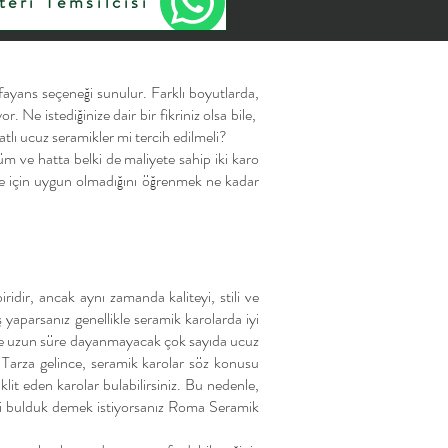
eri Temsilcisi
 fayans seçeneği sunulur. Farklı boyutlarda,
. Ne istediğinize dair bir fikriniz olsa bile,
atlı ucuz seramikler mi tercih edilmeli?
nüm ve hatta belki de maliyete sahip iki karo
proje için uygun olmadığını öğrenmek ne kadar
ridir, ancak aynı zamanda kaliteyi, stili ve
yaparsanız genellikle seramik karolarda iyi
iz ve uzun süre dayanmayacak çok sayıda ucuz
 Tarza gelince, seramik karolar söz konusu
it eden karolar bulabilirsiniz. Bu nedenle,
leri bulduk demek istiyorsanız Roma Seramik