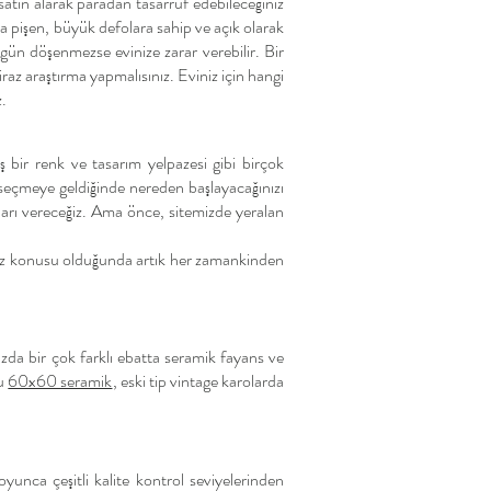
satın alarak paradan tasarruf edebileceğiniz
la pişen, büyük defolara sahip ve açık olarak
üzgün döşenmezse evinize zarar verebilir. Bir
iraz araştırma yapmalısınız. Eviniz için hangi
z.
ş bir renk ve tasarım yelpazesi gibi birçok
seçmeye geldiğinde nereden başlayacağınızı
çları vereceğiz. Ama önce, sitemizde yeralan
 söz konusu olduğunda artık her zamankinden
zda bir çok farklı ebatta seramik fayans ve
lu
60x60 seramik
, eski tip vintage karolarda
yunca çeşitli kalite kontrol seviyelerinden