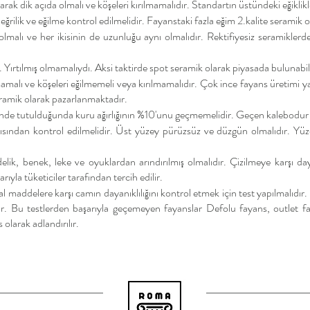
rak dik açıda olmalı ve köşeleri kırılmamalıdır. Standartın üstündeki eğiklikle
ilik ve eğilme kontrol edilmelidir. Fayanstaki fazla eğim 2.kalite seramik o
malı ve her ikisinin de uzunluğu aynı olmalıdır. Rektifiyesiz seramiklerd
Yırtılmış olmamalıydı. Aksi taktirde spot seramik olarak piyasada bulunabil
mamalı ve köşeleri eğilmemeli veya kırılmamalıdır. Çok ince fayans üretim
seramik olarak pazarlanmaktadır.
nde tutulduğunda kuru ağırlığının %10'unu geçmemelidir. Geçen kalebodur ve 
ısından kontrol edilmelidir. Üst yüzey pürüzsüz ve düzgün olmalıdır. Yüze
elik, benek, lek
e ve oyuklardan arındırılmış olmalıdır. Çizilmeye karşı da
rıyla tüketiciler tarafından tercih edilir.
al maddelere karşı camın dayanıklılığını kontrol etmek için test yapılmalıdı
dır. Bu testlerden başarıyla geçemeyen fayanslar Defolu fayans, outlet f
 olarak adlandırılır.