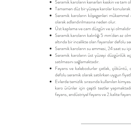
Seramik karoların kenarları keskin ve tam ola
Tamamen düz bir yüzeye karolar konularak eğr
Seramik karoların köşegenleri mükemmel ol
olarak adlandırılmasına neden olur.
Üst kaplama ve cam düzgün ve iyi olmalıdır. 
Seramik karoların kalınlığı 5 mm'den az ol
altında bir incelikte olan fayanslar defolu 
Seramik karoların su emmesi, 24 saat su içi
Seramik karoların üst yüzeyi düzgünlük aç
satılmasını sağlamaktadır.
Fayans ve kalebodurlar çatlak, çöküntü, d
defolu seramik olarak satılırken uygun fiyatla
Evlerde temizlik sırasında kullanılan kimyas
karo ürünler için çeşitli testler yapmakta
fayans, endüstriyel fayans ve 2.kalite fayans