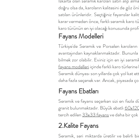
Iskarta olan seramik karoları satın alıp alm
doğru olsa da, karoların kalitesini de göz ö
satılan ürünleridir. Seçtiğiniz fayanslar ka
karar vermeden önce, farklı seramik karo türl
karo türünün en iyi olacağı konusunda profes
Fayans Modelleri
Türkiye'de Seramik ve Porselen karoların p
avantajından kaynaklanmaktadır. Bununla b
bilmek zor olabilir. Eviniz için en iyi ser
fayans modelleri
içinde farklı karo türlerine 
Seramik dünyası son yıllarda çok yol kat et
daha fazla seçenek var. Ancak, piyasada çok
Fayans Ebatları
Seramik ve fayans seçerken sizi en fazla d
granit bulunmaktadır. Büyük ebatlı
60x120 
tercih edilen
33x33 fayans
ve daha bir çok 
2.Kalite Fayans
Seramik, seri miktarda üretilir ve belirli 