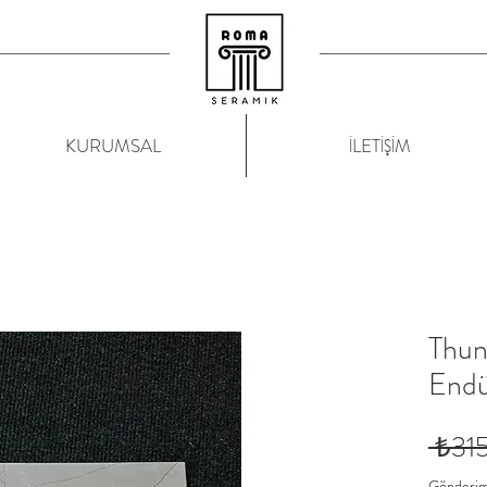
KURUMSAL
İLETİŞİM
Thun
Endü
 ₺31
Gönderim 