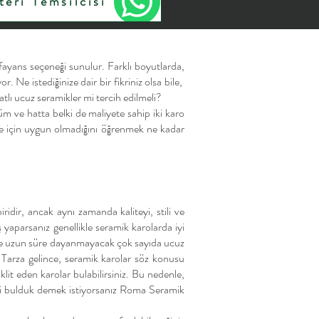
eri Temsilcisi
 fayans seçeneği sunulur. Farklı boyutlarda,
. Ne istediğinize dair bir fikriniz olsa bile,
atlı ucuz seramikler mi tercih edilmeli?
nüm ve hatta belki de maliyete sahip iki karo
proje için uygun olmadığını öğrenmek ne kadar
ridir, ancak aynı zamanda kaliteyi, stili ve
yaparsanız genellikle seramik karolarda iyi
iz ve uzun süre dayanmayacak çok sayıda ucuz
 Tarza gelince, seramik karolar söz konusu
it eden karolar bulabilirsiniz. Bu nedenle,
leri bulduk demek istiyorsanız Roma Seramik