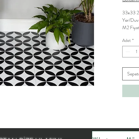
33x33 2.
Yer/Duv
M2 Fiyat
Adet
*
Sepet