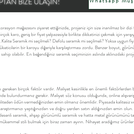
TAN BİZE ULAŞIN!
Whatsapp Müşt
rasyon mağazasını ziyaret ettiğinizde, projeniz için size inanılmaz bir dizi
ok karo, geniş bir fiyat yelpazesiyle birlikte dikkatinizi çekmek için yarışıyor
. 1.Kalite Seramik mi seçilmeli? Defolu seramik mi seçilmeli? Yoksa uygun fiy
tüketicilerin bir karoyu diğeriyle karşılaştırması zordu. Benzer boyut, görü
ine sahip olabilir. En beğendiğiniz seramik seçiminizin aslında aklınızdaki 
 gereken birçok faktör vardır. Maliyet kesinlikle en önemli faktörlerden bi
nde bulundurmanız gerekir. Maliyet söz konusu olduğunda, online alışveriş 
in kaliteden ödün vermediğinizden emin olmanız önemlidir. Piyasada kalites
raştırmanızı yaptığınızdan ve doğru yerden satın aldığınızdan emin olun.
desenli seramik, ahşap görünümlü seramiik ve hatta metal görünümünü takl
n mükemmel stili bulmak için biraz zaman ayırın. Nihayet aradığımız ürün