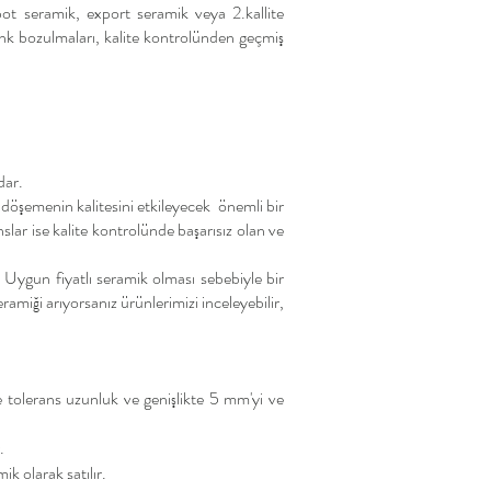
pot seramik, export seramik veya 2.kallite
 renk bozulmaları, kalite kontrolünden geçmiş
dar.
 döşemenin kalitesini etkileyecek önemli bir
slar ise kalite kontrolünde başarısız olan ve
. Uyg
un fiyatlı
seramik
olması sebebiyle bir
amiği arıyorsanız ürünlerimizi inceleyebilir,
 tolerans uzunluk ve genişlikte 5 mm'yi ve
.
k olarak satılır.