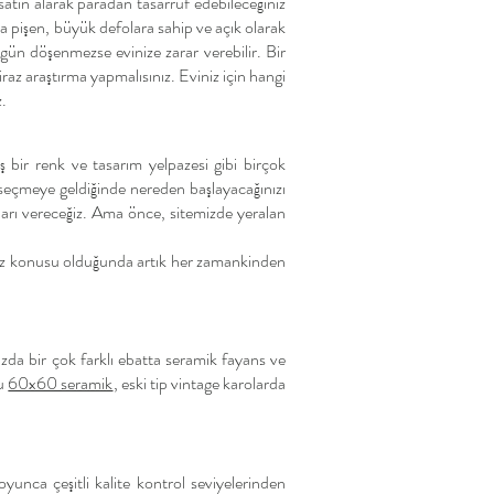
satın alarak paradan tasarruf edebileceğiniz
la pişen, büyük defolara sahip ve açık olarak
üzgün döşenmezse evinize zarar verebilir. Bir
iraz araştırma yapmalısınız. Eviniz için hangi
z.
ş bir renk ve tasarım yelpazesi gibi birçok
seçmeye geldiğinde nereden başlayacağınızı
çları vereceğiz. Ama önce, sitemizde yeralan
 söz konusu olduğunda artık her zamankinden
zda bir çok farklı ebatta seramik fayans ve
lu
60x60 seramik
, eski tip vintage karolarda
yunca çeşitli kalite kontrol seviyelerinden