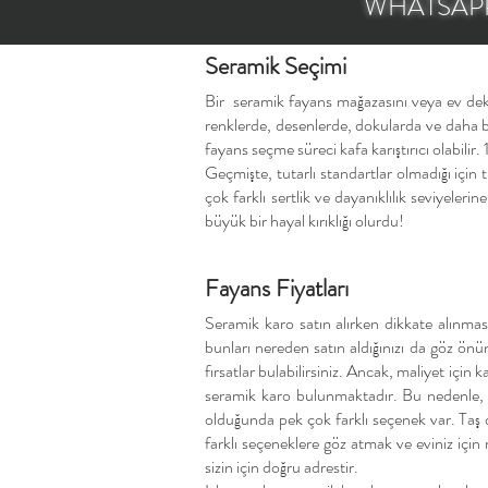
WHATSAPP
Seramik Seçimi
​Bir seramik fayans mağazasını veya ev deko
renklerde, desenlerde, dokularda ve daha birç
fayans seçme süreci kafa karıştırıcı olabilir
Geçmişte, tutarlı standartlar olmadığı için 
çok farklı sertlik ve dayanıklılık seviyeler
büyük bir hayal kırıklığı olurdu!
Fayans Fiyatları
Seramik karo satın alırken dikkate alınması
bunları nereden satın aldığınızı da göz önü
fırsatlar bulabilirsiniz. Ancak, maliyet iç
seramik karo bulunmaktadır. Bu nedenle, a
olduğunda pek çok farklı seçenek var. Taş 
farklı seçeneklere göz atmak ve eviniz içi
sizin için doğru adrestir.