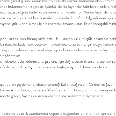
amanız gerektiği sorusunun basit bir cevabı yoktur. İndirimde olan karoları 
nünde bulundurmanız gerekir. Çünkü ıskarta fayanslar fabrikanın kırılan, faz
litesiz ise, istediğiniz kadar uzun ömürlü olmayabilirler. Ayrıca fayanslar d
eri ve her birinin artıları ve eksileri hakkında daha fazla bilgi edinmek için b
yonel görüşlerini almak için bir seramik fayans ustası ile de konuşabilirsini
opülaritesi son birkaç yılda arttı. Bu, dayanıklılık, düşük bakım ve geni
irlikte, bu kadar çok seçenek mevcutken, konu eviniz için doğru karoyu 
amik veya porselen karoyu nasıl seçeceğiniz konusunda anlaşılması kolay ipu
bir göz atalım.
ti. Teknolojideki ilerlemelerle, projeniz için doğru seramik türünü seçmek
 fazla seçenek olduğundan nereden başlayacağınızı bilmek zor olabilir.
üşündüren şeyde hangi ebatta seramiği kullanacağınızdır. Online mağazamı
seramik modelleri
, çok satan
30x60 seramik
, hem yer hem duvar uyum
ebatta granit, fayans ve seramik için online mağazamızı ziyaret edin.
bir kalite ve güzellik standardına uygun olduğundan emin olmak için yol bo