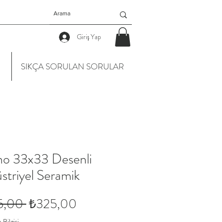
Giriş Yap
SIKÇA SORULAN SORULAR
no 33x33 Desenli
striyel Seramik
Normal
İndirimli
5,00 
₺325,00
Fiyat
Fiyat
Bilgisi