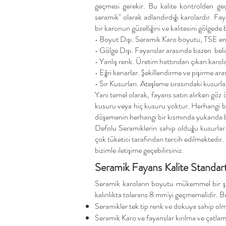
geçmesi gerekir. Bu kalite kontrolden geç
seramik" olarak adlandırdığı karolardır. Faya
bir karonun güzelliğini ve kalitesini gölgede
• Boyut Dışı. Seramik Karo boyutu, TSE end
• Gölge Dışı. Fayanslar arasında bazen belir
• Yanlış renk. Üretim hattından çıkan karolar,
• Eğri kenarlar. Şekillendirme ve pişirme ar
• Sır Kusurları. Ateşleme sırasındaki kusur
Yani temel olarak, fayans satın alırken göz
kusuru veya hiç kusuru yoktur. Herhangi bir 
döşemenin herhangi bir kısmında yukarıda ba
Defolu Seramiklerin sahip olduğu kusurla
çok tüketici tarafından tercih edilmektedir.
bizimle iletişime geçebilirsiniz.
​Seramik Fayans Kalite Standart
Seramik karoların boyutu mükemmel bir şek
kalınlıkta tolerans 8 mm'yi geçmemelidir. Bu 
Seramikler tek tip renk ve dokuya sahip olma
Seramik Karo ve fayanslar kırılma ve çatlama