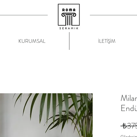
KURUMSAL
İLETİŞİM
Mila
Endü
 ₺37
Gönderim 