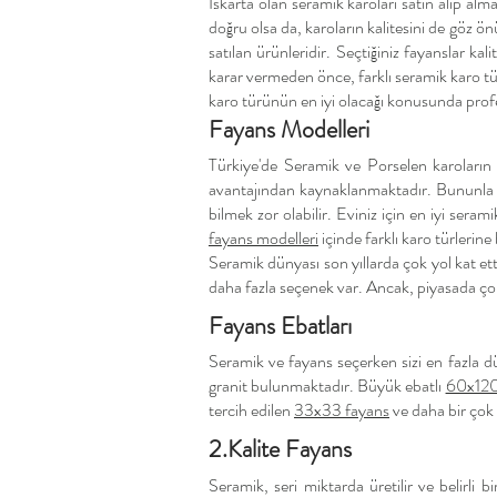
Iskarta olan seramik karoları satın alıp alm
doğru olsa da, karoların kalitesini de göz ö
satılan ürünleridir. Seçtiğiniz fayanslar ka
karar vermeden önce, farklı seramik karo türl
karo türünün en iyi olacağı konusunda profes
Fayans Modelleri
Türkiye'de Seramik ve Porselen karoların p
avantajından kaynaklanmaktadır. Bununla b
bilmek zor olabilir. Eviniz için en iyi ser
fayans modelleri
içinde farklı karo türlerine 
Seramik dünyası son yıllarda çok yol kat et
daha fazla seçenek var. Ancak, piyasada çok
Fayans Ebatları
Seramik ve fayans seçerken sizi en fazla d
granit bulunmaktadır. Büyük ebatlı
60x120 
tercih edilen
33x33 fayans
ve daha bir çok 
2.Kalite Fayans
Seramik, seri miktarda üretilir ve belirli 