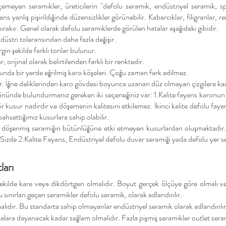
emeyen seramikler, üreticilerin "defolu seramik, endüstriyel seramik, s
ns yanlış pişirildiğinde düzensizlikler görünebilir. Kabarcıklar, filigranlar,
 bırakır. Genel olarak defolu seramiklerde görülen hatalar aşağıdaki gibidir.
üstri toleransından daha fazla değişir.
gin şekilde farklı tonlar bulunur.
 orijinal olarak belirtilenden farklı bir renktedir.
asında bir yerde eğrilmiş karo köşeleri. Çoğu zaman fark edilmez.
lar. İğne deliklerinden karo gövdesi boyunca uzanan düz olmayan çizgilere ka
 önünde bulundurmanız gereken iki seçeneğiniz var: 1.Kalite fayans karonun
kusur nadirdir ve döşemenin kalitesini etkilemez. İkinci kalite defolu fayan
hsettiğimiz kusurlara sahip olabilir.
r döşenmiş seramiğin bütünlüğüne etki etmeyen kusurlardan oluşmaktadır
Sizde 2.Kalite Fayans,
Endüstriyel d
efolu duvar seramiği yada defolu yer ser
ları
ilde kare veya dikdörtgen olmalıdır. Boyut gerçek ölçüye göre olmalı ve
sınırları geçen seramikler defolu seramik, olarak adlandırılır.
lıdır. Bu standarta sahip olmayanlar endüstriyel seramik olarak adlandırılır
lara dayanacak kadar sağlam olmalıdır. Fazla pişmiş seramikler outlet serami