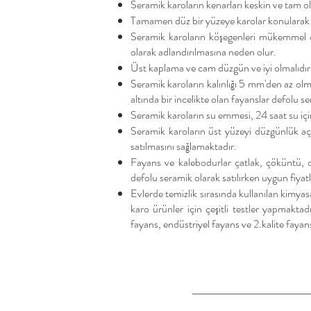
Seramik karoların kenarları keskin ve tam ola
Tamamen düz bir yüzeye karolar konularak eğr
Seramik karoların köşegenleri mükemmel ol
olarak adlandırılmasına neden olur.
Üst kaplama ve cam düzgün ve iyi olmalıdır. 
Seramik karoların kalınlığı 5 mm'den az ol
altında bir incelikte olan fayanslar defolu 
Seramik karoların su emmesi, 24 saat su içi
Seramik karoların üst yüzeyi düzgünlük aç
satılmasını sağlamaktadır.
Fayans ve kalebodurlar çatlak, çöküntü, d
defolu seramik olarak satılırken uygun fiyatla
Evlerde temizlik sırasında kullanılan kimyas
karo ürünler için çeşitli testler yapmakta
fayans, endüstriyel fayans ve 2.kalite fayans