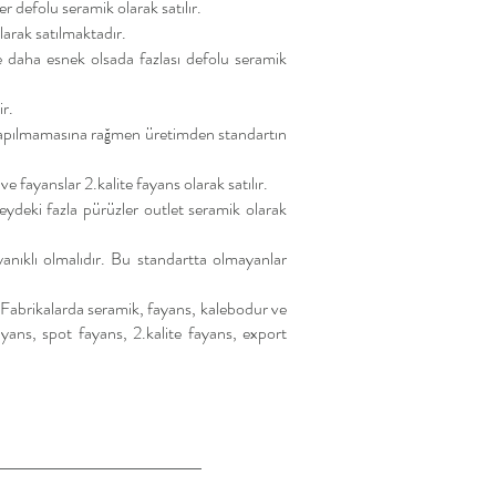
r defolu seramik olarak satılır.
larak satılmaktadır.
e daha esnek olsada fazlası defolu seramik
ir.
i yapılmamasına rağmen üretimden standartın
fayanslar 2.kalite fayans olarak satılır.
ydeki fazla pürüzler outlet seramik olarak
yanıklı olmalıdır. Bu standartta olmayanlar
r. Fabrikalarda seramik, fayans, kalebodur ve
ayans, spot fayans, 2.kalite fayans, export