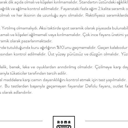
rak dik açıda olmalı ve köşeleri kırılmamalıdır. Standartın üstündeki eğiklikle
ilik ve eğilme kontrol edilmelidir. Fayanstaki fazla eğim 2.kalite seramik o
malı ve her ikisinin de uzunluğu aynı olmalıdır. Rektifiyesiz seramiklerd
Yırtılmış olmamalıydı. Aksi taktirde spot seramik olarak piyasada bulunabil
mamalı ve köşeleri eğilmemeli veya kırılmamalıdır. Çok ince fayans üretim
seramik olarak pazarlanmaktadır.
nde tutulduğunda kuru ağırlığının %10'unu geçmemelidir. Geçen kalebodur ve 
ısından kontrol edilmelidir. Üst yüzey pürüzsüz ve düzgün olmalıdır. Yüze
elik, benek, lek
e ve oyuklardan arındırılmış olmalıdır. Çizilmeye karşı da
rıyla tüketiciler tarafından tercih edilir.
al maddelere karşı camın dayanıklılığını kontrol etmek için test yapılmalıdı
dır. Bu testlerden başarıyla geçemeyen fayanslar Defolu fayans, outlet f
 olarak adlandırılır.