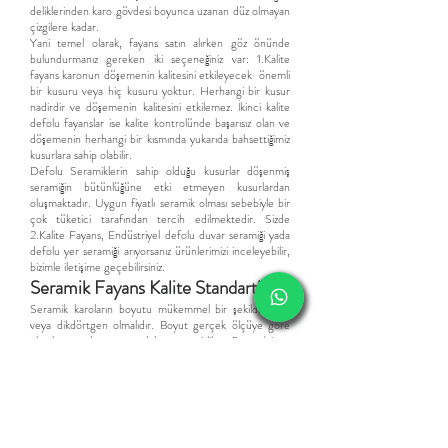
deliklerinden karo gövdesi boyunca uzanan düz olmayan
çizgilere kadar.
Yani temel olarak, fayans satın alırken göz önünde
bulundurmanız gereken iki seçeneğiniz var: 1.Kalite
fayans karonun döşemenin kalitesini etkileyecek önemli
bir kusuru veya hiç kusuru yoktur. Herhangi bir kusur
nadirdir ve döşemenin kalitesini etkilemez. İkinci kalite
defolu fayanslar ise kalite kontrolünde başarısız olan ve
döşemenin herhangi bir kısmında yukarıda bahsettiğimiz
kusurlara sahip olabilir.
Defolu Seramiklerin sahip olduğu kusurlar döşenmiş
seramiğin bütünlüğüne etki etmeyen kusurlardan
oluşmaktadır. Uyg
un fiyatlı
seramik
olması sebebiyle bir
çok tüketici tarafından tercih edilmektedir.
Sizde
2.Kalite Fayans,
Endüstriyel d
efolu duvar seramiği yada
defolu yer seramiği arıyorsanız ürünlerimizi inceleyebilir,
bizimle iletişime geçebilirsiniz.
​Seramik Fayans Kalite Standartları
Seramik karoların boyutu mükemmel bir şekilde kare
veya dikdörtgen olmalıdır. Boyut gerçek ölçüye göre
olmalı ve tolerans uzunluk ve genişlikte 5 mm'yi ve
kalınlıkta tolerans 8 mm'yi geçmemelidir. Bu sınırları
geçen seramikler defolu seramik, olarak adlandırılır.
Seramikler tek tip renk ve dokuya sahip olmalıdır. Bu
standarta sahip olmayanlar endüstriyel seramik olarak
adlandırılır.
Seramik Karo ve fayanslar kırılma ve çatlamalara