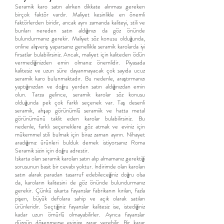
Seramik karo satın alırken dikkate alınması gereken
birçok faktör vardır. Maliyet kesinlikle en önemli
faktörlerden biridir, ancak aynı zamanda kaliteyi, stili ve
bunları nereden satın aldığınızı da göz önünde
bulundurmanız gerekir. Maliyet söz konusu olduğunda,
online alışveriş yaparsanız genellikle seramik karolarda iyi
fırsatlar bulabilirsiniz. Ancak, maliyet için kaliteden ödün
vermediğinizden emin olmanız önemlidir. Piyasada
kalitesiz ve uzun süre dayanmayacak çok sayıda ucuz
seramik karo bulunmaktadır. Bu nedenle, araştırmanızı
yaptığınızdan ve doğru yerden satın aldığınızdan emin
olun. Tarza gelince, seramik karolar söz konusu
olduğunda pek çok farklı seçenek var. Taş desenli
seramik, ahşap görünümlü seramiik ve hatta metal
görünümünü taklit eden karolar bulabilirsiniz. Bu
nedenle, farklı seçeneklere göz atmak ve eviniz için
mükemmel stili bulmak için biraz zaman ayırın. Nihayet
aradığımız ürünleri bulduk demek istiyorsanız Roma
Seramik sizin için doğru adrestir.
Iskarta olan seramik karoları satın alıp almamanız gerektiği
sorusunun basit bir cevabı yoktur. İndirimde olan karoları
satın alarak paradan tasarruf edebileceğiniz doğru olsa
da, karoların kalitesini de göz önünde bulundurmanız
gerekir. Çünkü ıskarta fayanslar fabrikanın kırılan, fazla
pişen, büyük defolara sahip ve açık olarak satılan
ürünleridir. Seçtiğiniz fayanslar kalitesiz ise, istediğiniz
kadar uzun ömürlü olmayabilirler. Ayrıca fayanslar
düzgün döşenmezse evinize zarar verebilir. Bir karar