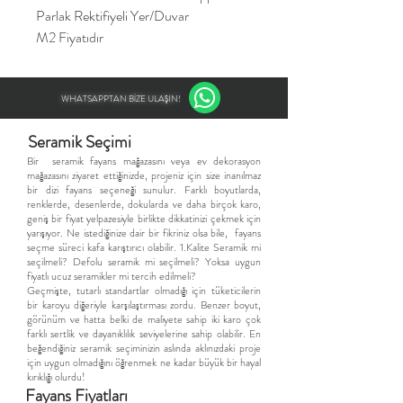
Parlak Rektifiyeli Yer/Duvar
M2 Fiyatıdır
WHATSAPPTAN BİZE ULAŞIN!
Seramik Seçimi
​Bir seramik fayans mağazasını veya ev dekorasyon
mağazasını ziyaret ettiğinizde, projeniz için size inanılmaz
bir dizi fayans seçeneği sunulur. Farklı boyutlarda,
renklerde, desenlerde, dokularda ve daha birçok karo,
geniş bir fiyat yelpazesiyle birlikte dikkatinizi çekmek için
yarışıyor. Ne istediğinize dair bir fikriniz olsa bile, fayans
seçme süreci kafa karıştırıcı olabilir. 1.Kalite Seramik mi
seçilmeli? Defolu seramik mi seçilmeli? Yoksa uygun
fiyatlı ucuz seramikler mi tercih edilmeli?
Geçmişte, tutarlı standartlar olmadığı için tüketicilerin
bir karoyu diğeriyle karşılaştırması zordu. Benzer boyut,
görünüm ve hatta belki de maliyete sahip iki karo çok
farklı sertlik ve dayanıklılık seviyelerine sahip olabilir. En
beğendiğiniz seramik seçiminizin aslında aklınızdaki proje
için uygun olmadığını öğrenmek ne kadar büyük bir hayal
kırıklığı olurdu!
Fayans Fiyatları