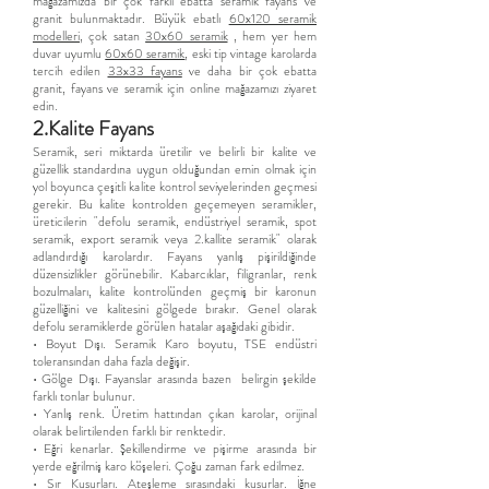
mağazamızda bir çok farklı ebatta seramik fayans ve
granit bulunmaktadır. Büyük ebatlı
60x120 seramik
modelleri
, çok satan
30x60 seramik
, hem yer hem
duvar uyumlu
60x60 seramik
, eski tip vintage karolarda
tercih edilen
33x33 fayans
ve daha bir çok ebatta
granit, fayans ve seramik için online mağazamızı ziyaret
edin.
2.Kalite Fayans
Seramik, seri miktarda üretilir ve belirli bir kalite ve
güzellik standardına uygun olduğundan emin olmak için
yol boyunca çeşitli kalite kontrol seviyelerinden geçmesi
gerekir. Bu kalite kontrolden geçemeyen seramikler,
üreticilerin "defolu seramik, endüstriyel seramik, spot
seramik, export seramik veya 2.kallite seramik" olarak
adlandırdığı karolardır. Fayans yanlış pişirildiğinde
düzensizlikler görünebilir. Kabarcıklar, filigranlar, renk
bozulmaları, kalite kontrolünden geçmiş bir karonun
güzelliğini ve kalitesini gölgede bırakır. Genel olarak
defolu seramiklerde görülen hatalar aşağıdaki gibidir.
• Boyut Dışı. Seramik Karo boyutu, TSE endüstri
toleransından daha fazla değişir.
• Gölge Dışı. Fayanslar arasında bazen belirgin şekilde
farklı tonlar bulunur.
• Yanlış renk. Üretim hattından çıkan karolar, orijinal
olarak belirtilenden farklı bir renktedir.
• Eğri kenarlar. Şekillendirme ve pişirme arasında bir
yerde eğrilmiş karo köşeleri. Çoğu zaman fark edilmez.
• Sır Kusurları. Ateşleme sırasındaki kusurlar. İğne