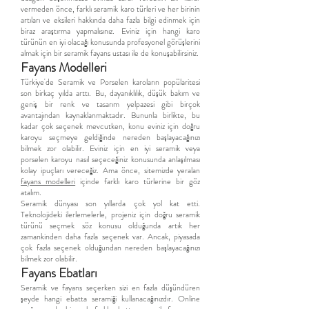
vermeden önce, farklı seramik karo türleri ve her birinin
artıları ve eksileri hakkında daha fazla bilgi edinmek için
biraz araştırma yapmalısınız. Eviniz için hangi karo
türünün en iyi olacağı konusunda profesyonel görüşlerini
almak için bir seramik fayans ustası ile de konuşabilirsiniz.
Fayans Modelleri
Türkiye'de Seramik ve Porselen karoların popülaritesi
son birkaç yılda arttı. Bu, dayanıklılık, düşük bakım ve
geniş bir renk ve tasarım yelpazesi gibi birçok
avantajından kaynaklanmaktadır. Bununla birlikte, bu
kadar çok seçenek mevcutken, konu eviniz için doğru
karoyu seçmeye geldiğinde nereden başlayacağınızı
bilmek zor olabilir. Eviniz için en iyi seramik veya
porselen karoyu nasıl seçeceğiniz konusunda anlaşılması
kolay ipuçları vereceğiz. Ama önce, sitemizde yeralan
fayans modelleri
içinde farklı karo türlerine bir göz
atalım.
Seramik dünyası son yıllarda çok yol kat etti.
Teknolojideki ilerlemelerle, projeniz için doğru seramik
türünü seçmek söz konusu olduğunda artık her
zamankinden daha fazla seçenek var. Ancak, piyasada
çok fazla seçenek olduğundan nereden başlayacağınızı
bilmek zor olabilir.
Fayans Ebatları
Seramik ve fayans seçerken sizi en fazla düşündüren
şeyde hangi ebatta seramiği kullanacağınızdır. Online