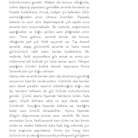
bulundurmanız gerekir. Maliyet söz konusu olduğunda,
online alışveriş yaparsanız genellikle seramik karolarda iyi
fırsatlar bulabilirsiniz. Ancak, maliyet için kaliteden ödün
vermediğinizden emin olmanız önemlidir. Piyasada
kalitesiz ve uzun süre dayanmayacak çok sayıda ucuz
seramik karo bulunmaktadır. Bu nedenle, araştırmanızı
yaptığınızdan ve doğru yerden satın aldığınızdan emin
olun. Tarza gelince, seramik karolar söz konusu
olduğunda pek çok farklı seçenek var. Taş desenli
seramik, ahşap görünümlü seramiik ve hatta metal
görünümünü taklit eden karolar bulabilirsiniz. Bu
nedenle, farklı seçeneklere göz atmak ve eviniz için
mükemmel stili bulmak için biraz zaman ayırın. Nihayet
aradığımız ürünleri bulduk demek istiyorsanız Roma
Seramik sizin için doğru adrestir.
Iskarta olan seramik karoları satın alıp almamanız gerektiği
sorusunun basit bir cevabı yoktur. İndirimde olan karoları
satın alarak paradan tasarruf edebileceğiniz doğru olsa
da, karoların kalitesini de göz önünde bulundurmanız
gerekir. Çünkü ıskarta fayanslar fabrikanın kırılan, fazla
pişen, büyük defolara sahip ve açık olarak satılan
ürünleridir. Seçtiğiniz fayanslar kalitesiz ise, istediğiniz
kadar uzun ömürlü olmayabilirler. Ayrıca fayanslar
düzgün döşenmezse evinize zarar verebilir. Bir karar
vermeden önce, farklı seramik karo türleri ve her birinin
artıları ve eksileri hakkında daha fazla bilgi edinmek için
biraz araştırma yapmalısınız. Eviniz için hangi karo
türünün en iyi olacağı konusunda profesyonel görüşlerini