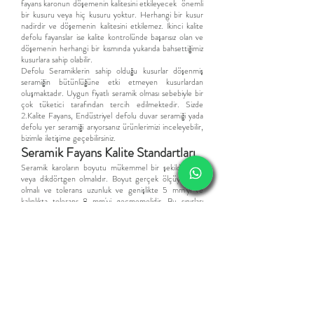
fayans karonun döşemenin kalitesini etkileyecek önemli
bir kusuru veya hiç kusuru yoktur. Herhangi bir kusur
nadirdir ve döşemenin kalitesini etkilemez. İkinci kalite
defolu fayanslar ise kalite kontrolünde başarısız olan ve
döşemenin herhangi bir kısmında yukarıda bahsettiğimiz
kusurlara sahip olabilir.
Defolu Seramiklerin sahip olduğu kusurlar döşenmiş
seramiğin bütünlüğüne etki etmeyen kusurlardan
oluşmaktadır. Uyg
un fiyatlı
seramik
olması sebebiyle bir
çok tüketici tarafından tercih edilmektedir.
Sizde
2.Kalite Fayans,
Endüstriyel d
efolu duvar seramiği yada
defolu yer seramiği arıyorsanız ürünlerimizi inceleyebilir,
bizimle iletişime geçebilirsiniz.
​Seramik Fayans Kalite Standartları
Seramik karoların boyutu mükemmel bir şekilde kare
veya dikdörtgen olmalıdır. Boyut gerçek ölçüye göre
olmalı ve tolerans uzunluk ve genişlikte 5 mm'yi ve
kalınlıkta tolerans 8 mm'yi geçmemelidir. Bu sınırları
geçen seramikler defolu seramik, olarak adlandırılır.
Seramikler tek tip renk ve dokuya sahip olmalıdır. Bu
standarta sahip olmayanlar endüstriyel seramik olarak
adlandırılır.
Seramik Karo ve fayanslar kırılma ve çatlamalara
dayanacak kadar sağlam olmalıdır. Fazla pişmiş seramikler
outlet seramik olarak satılır.
Seramik karoların kenarları keskin ve tam olarak dik
açıda olmalı ve köşeleri kırılmamalıdır. Standartın