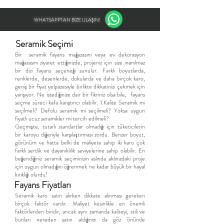
WHATSAPPTAN BİZE ULAŞIN!
Seramik Seçimi
​Bir seramik fayans mağazasını veya ev dekorasyon
mağazasını ziyaret ettiğinizde, projeniz için size inanılmaz
bir dizi fayans seçeneği sunulur. Farklı boyutlarda,
renklerde, desenlerde, dokularda ve daha birçok karo,
geniş bir fiyat yelpazesiyle birlikte dikkatinizi çekmek için
yarışıyor. Ne istediğinize dair bir fikriniz olsa bile, fayans
seçme süreci kafa karıştırıcı olabilir. 1.Kalite Seramik mi
seçilmeli? Defolu seramik mi seçilmeli? Yoksa uygun
fiyatlı ucuz seramikler mi tercih edilmeli?
Geçmişte, tutarlı standartlar olmadığı için tüketicilerin
bir karoyu diğeriyle karşılaştırması zordu. Benzer boyut,
görünüm ve hatta belki de maliyete sahip iki karo çok
farklı sertlik ve dayanıklılık seviyelerine sahip olabilir. En
beğendiğiniz seramik seçiminizin aslında aklınızdaki proje
için uygun olmadığını öğrenmek ne kadar büyük bir hayal
kırıklığı olurdu!
Fayans Fiyatları
Seramik karo satın alırken dikkate alınması gereken
birçok faktör vardır. Maliyet kesinlikle en önemli
faktörlerden biridir, ancak aynı zamanda kaliteyi, stili ve
bunları nereden satın aldığınızı da göz önünde