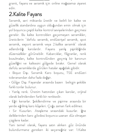
granit, fayans ve seramik için online mağazamızı ziyaret
edin.
2.Kalite Fayans
Seramik, seri miktarda üretilir ve belirli bir kalite ve
güzellik standardına uygun olduğundan emin olmak için
yol boyunca çeşitli kalite kontrol seviyelerinden geçmesi
gerekir. Bu kalite kontrolden geçemeyen seramikler,
üreticilerin "defolu seramik, endüstriyel seramik, spot
seramik, export seramik veya 2.kallite seramik" olarak
adlandırdığı karolardır. Fayans yanlış pişirildiğinde
düzensizlikler görünebilir. Kabarcıklar, filigranlar, renk
bozulmaları, kalite kontrolünden geçmiş bir karonun
güzelliğini ve kalitesini gölgede bırakır. Genel olarak
defolu seramiklerde görülen hatalar aşağıdaki gibidir.
• Boyut Dışı. Seramik Karo boyutu, TSE endüstri
toleransından daha fazla değişir.
• Gölge Dışı. Fayanslar arasında bazen belirgin şekilde
farklı tonlar bulunur.
• Yanlış renk. Üretim hattından çıkan karolar, orijinal
olarak belirtilenden farklı bir renktedir.
• Eğri kenarlar. Şekillendirme ve pişirme arasında bir
yerde eğrilmiş karo köşeleri. Çoğu zaman fark edilmez.
• Sır Kusurları. Ateşleme sırasındaki kusurlar. İğne
deliklerinden karo gövdesi boyunca uzanan düz olmayan
çizgilere kadar.
Yani temel olarak, fayans satın alırken göz önünde
bulundurmanız gereken iki seçeneğiniz var: 1.Kalite