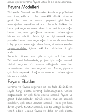
almak için bir seramik fayans ustası ile de konuşabilirsiniz.
Fayans Modelleri
Türkiye'de Seramik ve Porselen karoların popülaritesi
son birkaç yılda arttı. Bu, dayanıklılık, düşük bakım ve
geniş bir renk ve tasarım yelpazesi gibi birçok
avantajından kaynaklanmaktadır. Bununla birlikte, bu
kadar çok seçenek mevcutken, konu eviniz için doğru
karoyu seçmeye geldiğinde nereden başlayacağınızı
bilmek zor olabilir. Eviniz için en iyi seramik veya
porselen karoyu nasıl seçeceğiniz konusunda anlaşılması
kolay ipuçları vereceğiz. Ama önce, sitemizde yeralan
fayans modelleri
içinde farklı karo türlerine bir göz
atalım.
Seramik dünyası son yıllarda çok yol kat etti.
Teknolojideki ilerlemelerle, projeniz için doğru seramik
türünü seçmek söz konusu olduğunda artık her
zamankinden daha fazla seçenek var. Ancak, piyasada
çok fazla seçenek olduğundan nereden başlayacağınızı
bilmek zor olabilir.
Fayans Ebatları
Seramik ve fayans seçerken sizi en fazla düşündüren
şeyde hangi ebatta seramiği kullanacağınızdır. Online
mağazamızda bir çok farklı ebatta seramik fayans ve
granit bulunmaktadır. Büyük ebatlı
60x120 seramik
modelleri
, çok satan
30x60 seramik
, hem yer hem
duvar uyumlu
60x60 seramik
, eski tip vintage karolarda
tercih edilen
33x33 fayans
ve daha bir çok ebatta