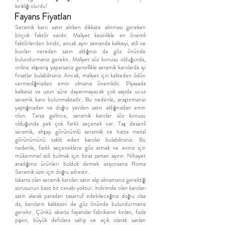
kırıklığı olurdu!
Fayans Fiyatları
Seramik karo satın alırken dikkate alınması gereken
birçok faktör vardır. Maliyet kesinlikle en önemli
faktörlerden biridir, ancak aynı zamanda kaliteyi, stili ve
bunları nereden satın aldığınızı da göz önünde
bulundurmanız gerekir. Maliyet söz konusu olduğunda,
online alışveriş yaparsanız genellikle seramik karolarda iyi
fırsatlar bulabilirsiniz. Ancak, maliyet için kaliteden ödün
vermediğinizden emin olmanız önemlidir. Piyasada
kalitesiz ve uzun süre dayanmayacak çok sayıda ucuz
seramik karo bulunmaktadır. Bu nedenle, araştırmanızı
yaptığınızdan ve doğru yerden satın aldığınızdan emin
olun. Tarza gelince, seramik karolar söz konusu
olduğunda pek çok farklı seçenek var. Taş desenli
seramik, ahşap görünümlü seramiik ve hatta metal
görünümünü taklit eden karolar bulabilirsiniz. Bu
nedenle, farklı seçeneklere göz atmak ve eviniz için
mükemmel stili bulmak için biraz zaman ayırın. Nihayet
aradığımız ürünleri bulduk demek istiyorsanız Roma
Seramik sizin için doğru adrestir.
Iskarta olan seramik karoları satın alıp almamanız gerektiği
sorusunun basit bir cevabı yoktur. İndirimde olan karoları
satın alarak paradan tasarruf edebileceğiniz doğru olsa
da, karoların kalitesini de göz önünde bulundurmanız
gerekir. Çünkü ıskarta fayanslar fabrikanın kırılan, fazla
pişen, büyük defolara sahip ve açık olarak satılan