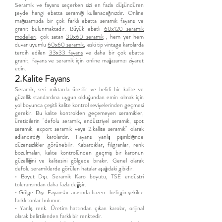
Seramik ve fayans seçerken sizi en fazla düşündüren
şeyde hangi ebatta seramiği kullanacağınızdır. Online
mağazamızda bir çok farklı ebatta seramik fayans ve
granit bulunmaktadır. Büyük ebatlı
60x120 seramik
modelleri
, çok satan
30x60 seramik
, hem yer hem
duvar uyumlu
60x60 seramik
, eski tip vintage karolarda
tercih edilen
33x33 fayans
ve daha bir çok ebatta
granit, fayans ve seramik için online mağazamızı ziyaret
edin.
2.Kalite Fayans
Seramik, seri miktarda üretilir ve belirli bir kalite ve
güzellik standardına uygun olduğundan emin olmak için
yol boyunca çeşitli kalite kontrol seviyelerinden geçmesi
gerekir. Bu kalite kontrolden geçemeyen seramikler,
üreticilerin "defolu seramik, endüstriyel seramik, spot
seramik, export seramik veya 2.kallite seramik" olarak
adlandırdığı karolardır. Fayans yanlış pişirildiğinde
düzensizlikler görünebilir. Kabarcıklar, filigranlar, renk
bozulmaları, kalite kontrolünden geçmiş bir karonun
güzelliğini ve kalitesini gölgede bırakır. Genel olarak
defolu seramiklerde görülen hatalar aşağıdaki gibidir.
• Boyut Dışı. Seramik Karo boyutu, TSE endüstri
toleransından daha fazla değişir.
• Gölge Dışı. Fayanslar arasında bazen belirgin şekilde
farklı tonlar bulunur.
• Yanlış renk. Üretim hattından çıkan karolar, orijinal
olarak belirtilenden farklı bir renktedir.