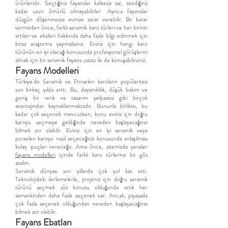
ürünleridir. Seçtiğiniz fayanslar kalitesiz ise, istediğiniz
kadar uzun ömürlü olmayabilirler. Ayrıca fayanslar
düzgün döşenmezse evinize zarar verebilir. Bir karar
vermeden önce, farklı seramik karo türleri ve her birinin
artıları ve eksileri hakkında daha fazla bilgi edinmek için
biraz araştırma yapmalısınız. Eviniz için hangi karo
türünün en iyi olacağı konusunda profesyonel görüşlerini
almak için bir seramik fayans ustası ile de konuşabilirsiniz.
Fayans Modelleri
Türkiye'de Seramik ve Porselen karoların popülaritesi
son birkaç yılda arttı. Bu, dayanıklılık, düşük bakım ve
geniş bir renk ve tasarım yelpazesi gibi birçok
avantajından kaynaklanmaktadır. Bununla birlikte, bu
kadar çok seçenek mevcutken, konu eviniz için doğru
karoyu seçmeye geldiğinde nereden başlayacağınızı
bilmek zor olabilir. Eviniz için en iyi seramik veya
porselen karoyu nasıl seçeceğiniz konusunda anlaşılması
kolay ipuçları vereceğiz. Ama önce, sitemizde yeralan
fayans modelleri
içinde farklı karo türlerine bir göz
atalım.
Seramik dünyası son yıllarda çok yol kat etti.
Teknolojideki ilerlemelerle, projeniz için doğru seramik
türünü seçmek söz konusu olduğunda artık her
zamankinden daha fazla seçenek var. Ancak, piyasada
çok fazla seçenek olduğundan nereden başlayacağınızı
bilmek zor olabilir.
Fayans Ebatları