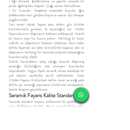
• Eğri kenarlar. Şekillendirme ve pişirme arasında bir
yerde eğrilmiş karo köşeleri. Çoğu zaman fark edilmez.
• Sır Kusurları. Ateşleme sırasındaki kusurlar. İğne
deliklerinden karo gövdesi boyunca uzanan düz olmayan
çizgilere kadar.
Yani temel olarak, fayans satın alırken göz önünde
bulundurmanız gereken iki seçeneğiniz var: 1.Kalite
fayans karonun döşemenin kalitesini etkileyecek önemli
bir kusuru veya hiç kusuru yoktur. Herhangi bir kusur
nadirdir ve döşemenin kalitesini etkilemez. İkinci kalite
defolu fayanslar ise kalite kontrolünde başarısız olan ve
döşemenin herhangi bir kısmında yukarıda bahsettiğimiz
kusurlara sahip olabilir.
Defolu Seramiklerin sahip olduğu kusurlar döşenmiş
seramiğin bütünlüğüne etki etmeyen kusurlardan
oluşmaktadır. Uyg
un fiyatlı
seramik
olması sebebiyle bir
çok tüketici tarafından tercih edilmektedir.
Sizde
2.Kalite Fayans,
Endüstriyel d
efolu duvar seramiği yada
defolu yer seramiği arıyorsanız ürünlerimizi inceleyebilir,
bizimle iletişime geçebilirsiniz.
​Seramik Fayans Kalite Standartları
Seramik karoların boyutu mükemmel bir şekilde kare
veya dikdörtgen olmalıdır. Boyut gerçek ölçüye göre
olmalı ve tolerans uzunluk ve genişlikte 5 mm'yi ve
kalınlıkta tolerans 8 mm'yi geçmemelidir. Bu sınırları
geçen seramikler defolu seramik, olarak adlandırılır.
Seramikler tek tip renk ve dokuya sahip olmalıdır. Bu
standarta sahip olmayanlar endüstriyel seramik olarak