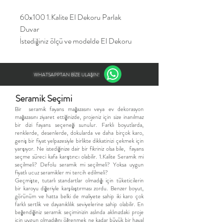
60x100 1.Kalite El Dekoru Parlak
Duvar
İstediğiniz ölçü ve modelde El Dekoru
pano siparişleriniz alınır
WHATSAPPTAN BİZE ULAŞIN!
Seramik Seçimi
​Bir seramik fayans mağazasını veya ev dekorasyon
mağazasını ziyaret ettiğinizde, projeniz için size inanılmaz
bir dizi fayans seçeneği sunulur. Farklı boyutlarda,
renklerde, desenlerde, dokularda ve daha birçok karo,
geniş bir fiyat yelpazesiyle birlikte dikkatinizi çekmek için
yarışıyor. Ne istediğinize dair bir fikriniz olsa bile, fayans
seçme süreci kafa karıştırıcı olabilir. 1.Kalite Seramik mi
seçilmeli? Defolu seramik mi seçilmeli? Yoksa uygun
fiyatlı ucuz seramikler mi tercih edilmeli?
Geçmişte, tutarlı standartlar olmadığı için tüketicilerin
bir karoyu diğeriyle karşılaştırması zordu. Benzer boyut,
görünüm ve hatta belki de maliyete sahip iki karo çok
farklı sertlik ve dayanıklılık seviyelerine sahip olabilir. En
beğendiğiniz seramik seçiminizin aslında aklınızdaki proje
için uygun olmadığını öğrenmek ne kadar büyük bir hayal